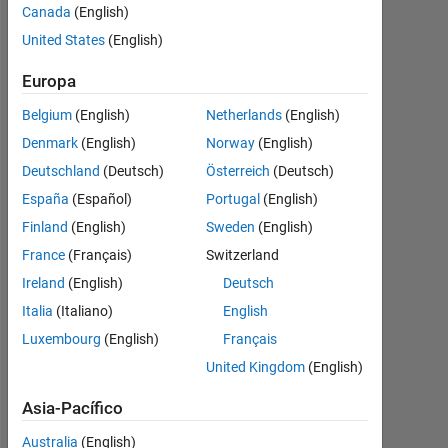
of a for
Canada
(English)
loop?
United States
(English)
Europa
Mathushan
Belgium
(English)
Netherlands
(English)
Sabanayagam
2
Denmark
(English)
Norway
(English)
Ag.
Deutschland
(Deutsch)
Österreich
(Deutsch)
2019
España
(Español)
Portugal
(English)
1
Finland
(English)
Sweden
(English)
Respuesta
France
(Français)
Switzerland
Respuesta
Ireland
(English)
Deutsch
aceptada
Italia
(Italiano)
English
Luxembourg
(English)
Français
Actualizado
a las 2 Ag.
United Kingdom
(English)
2019
Asia-Pacífico
17 Visualizaciones
(30 días)
Australia
(English)