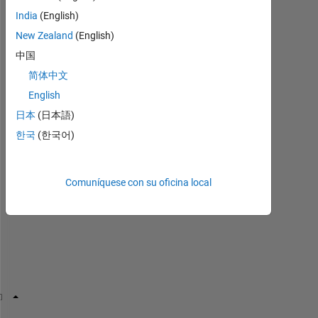
India
(English)
New Zealand
(English)
C
中国
o
简体中文
n
English
s
i
日本
(日本語)
d
한국
(한국어)
e
r 
t
Comuníquese con su oficina local
h
i
s 
c
o
d
e
Y = rand(1000,100) ; 