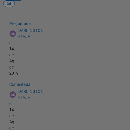
3d
Ver también
Preguntada:
DARLINGTON
ETAJE
el
14
de
Ag.
de
2019
Comentada:
DARLINGTON
ETAJE
el
14
de
Ag.
de