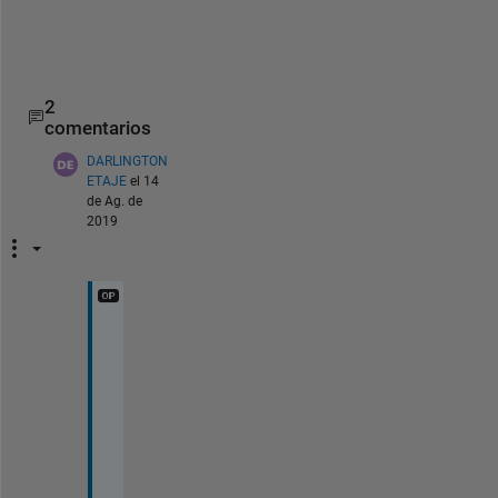
r
i
x
2
comentarios
DARLINGTON
ETAJE
el 14
de Ag. de
2019
T
h
a
n
k
s 
f
o