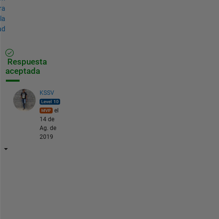
ra
la
ad
Respuesta
aceptada
KSSV
el
14 de
Ag. de
2019
I
t 
i
s 