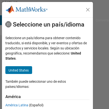
Saltar al contenido
MATLAB
Answers
B Answers
File Exchange
Cody
AI Chat Playground
Convers
Seleccione un país/idioma
Seleccione un país/idioma para obtener contenido
traducido, si está disponible, y ver eventos y ofertas de
Finding
productos y servicios locales. Según su ubicación
geográfica, recomendamos que seleccione:
United
location
States
.
of
minimum
United States
in 3d
También puede seleccionar uno de estos
array
países/idiomas:
América
DARLINGTON
ETAJE
América Latina
(Español)
14