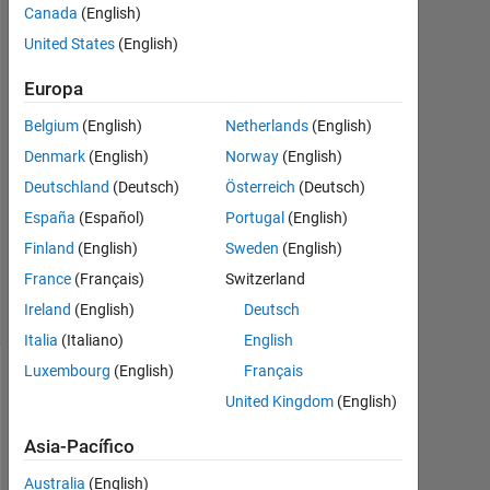
Canada
(English)
Ag.
United States
(English)
2019
1
Europa
Respuesta
Belgium
(English)
Netherlands
(English)
Respuesta
Denmark
(English)
Norway
(English)
aceptada
Deutschland
(Deutsch)
Österreich
(Deutsch)
Actualizado
España
(Español)
Portugal
(English)
a las 14 Ag.
Finland
(English)
Sweden
(English)
2019
France
(Français)
Switzerland
11 Visualizaciones
Ireland
(English)
Deutsch
(30 días)
Italia
(Italiano)
English
Luxembourg
(English)
Français
United Kingdom
(English)
Asia-Pacífico
Australia
(English)