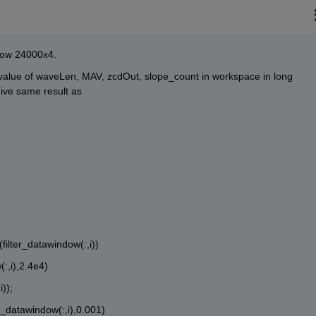
ndow 24000x4. 
he value of waveLen, MAV, zcdOut, slope_count in workspace in long 
give same result as 
filter_datawindow(:,i))
:,i),2.4e4)
i));
er_datawindow(:,i),0.001) 