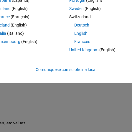
spaña
(Español)
Portugal
(English)
inland
(English)
Sweden
(English)
MAV = [0.0924317411754942	0.0313003411430704	0.00365072354007141	0.00332056432198707]
rance
(Français)
Switzerland
waveLen = [172.697769103870	68.7603283596702	        69.2536410243476	          63.2141284111186]
reland
(English)
Deutsch
talia
(Italiano)
English
uxembourg
(English)
Français
United Kingdom
(English)
 slope_count]
Comuníquese con su oficina local
, etc values...  