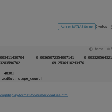
0 votos
Abrir en MATLAB Online
Theme
MAV = [0.0924317411754942	0.0313003411430704	0.003650723540
waveLen = [172.697769
slope_count = [478	  212	4949	4830]
 zcdOut; slope_count]
og/display-format-for-numeric-values.html