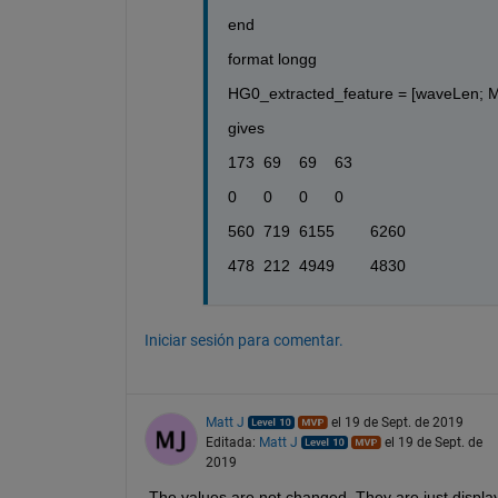
end 
format longg
HG0_extracted_feature = [waveLen; M
gives
173	69	69	63
0	0	0	0
560	719	6155	6260
478	212	4949	4830
Iniciar sesión para comentar.
Matt J
el 19 de Sept. de 2019
Editada:
Matt J
el 19 de Sept. de
2019
The values are not changed. They are just display