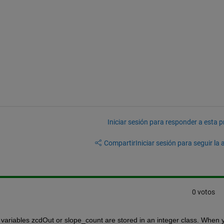
Iniciar sesión para responder a esta 
Compartir
Iniciar sesión para seguir la 
0 votos
 variables zcdOut or slope_count are stored in an integer class. When y