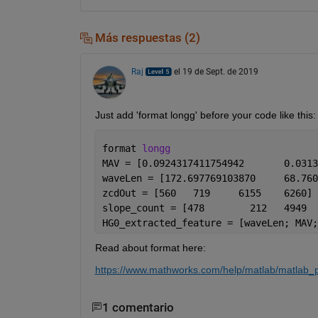
Más respuestas (2)
Raj
el 19 de Sept. de 2019
Just add 'format longg' before your code like this:
format 
longg
zcdOut = [560	719	6155	6260]
HG0_extracted_feature = [waveLen; MAV;
Read about format here:
https://www.mathworks.com/help/matlab/matlab_pr
1 comentario