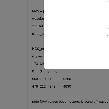
E
F
F
I
zcdOut = [560	719	6155	6260]
I
slope_count = [478	  212	4949	4830]
L
HG0_extracted_feature = [waveLen; MAV; zcdOut;
it gives 
173	69	69	63
0	0	0	0
560	719	6155	6260
478	212	4949	4830
note MAV values become zero, it round off waveLen