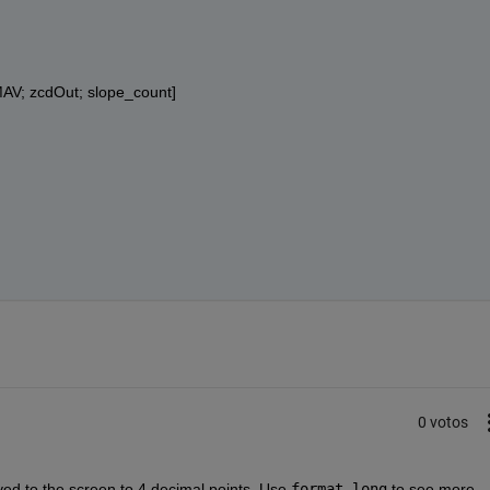
AV; zcdOut; slope_count] 
0 votos
ed to the screen to 4 decimal points. Use 
format long
 to see more 