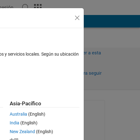
 sesión
ión
Más
Iniciar sesión para responder a esta
os y servicios locales. Según su ubicación
pregunta.
Compartir
Iniciar sesión para seguir
la actividad
antiguos
Asia-Pacífico
Preguntada:
Australia
(English)
Ali Asghar
India
(English)
el 19 de Sept. de 2019
New Zealand
(English)
Comentada: