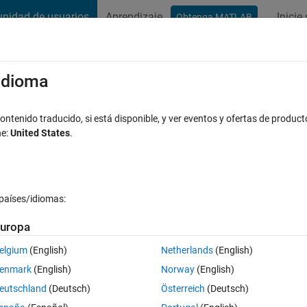
nidad de usuarios
Aprendizaje
Inicie
Obtenga MATLAB
t Playground
Conversaciones
Competiciones
Blogs
Publicac
xaminar
Preguntas frecuentes sobre MATLAB
Más
/idioma
ntenido traducido, si está disponible, y ver eventos y ofertas de product
ne:
United States
.
espuesta aceptada
Actualizado a las 23 Sept. 2019
países/idiomas:
Mostrar comentarios más 
uropa
elgium
(English)
Netherlands
(English)
0 votos
enmark
(English)
Norway
(English)
d I want to store all in  value in 1 variable (4x4) but values are change 
eutschland
(Deutsch)
Österreich
(Deutsch)