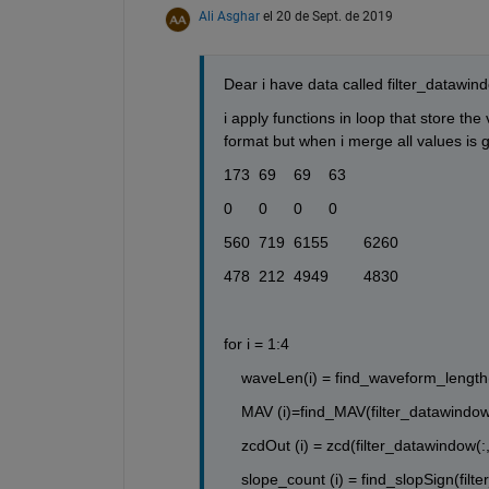
Ali Asghar
el 20 de Sept. de 2019
Dear i have data called filter_datawi
i apply functions in loop that store t
format but when i merge all values is 
173	69	69	63
0	0	0	0
560	719	6155	6260
478	212	4949	4830
for i = 1:4
    waveLen(i) = find_waveform_length(
    MAV (i)=find_MAV(filter_datawindow(
    zcdOut (i) = zcd(filter_datawindow(:,
    slope_count (i) = find_slopSign(filt