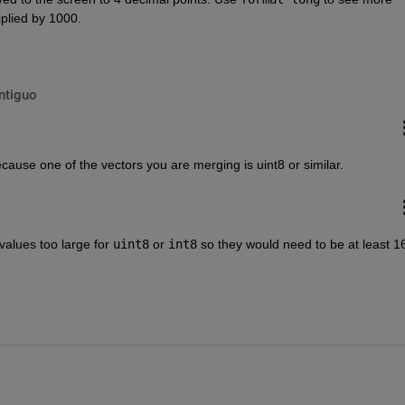
iplied by 1000.
ntiguo
cause one of the vectors you are merging is uint8 or similar.
alues too large for 
uint8
 or 
int8
 so they would need to be at least 16-