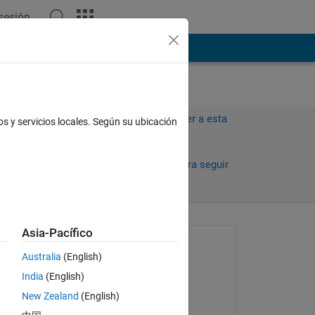
 sesión
ión
Más
Iniciar sesión para responder a esta
os y servicios locales. Según su ubicación
pregunta.
Compartir
Iniciar sesión para seguir
la actividad
Asia-Pacífico
Preguntada:
Australia
(English)
masoud jiryaei
India
(English)
el 30 de Sept. de 2019
New Zealand
(English)
Comentada: