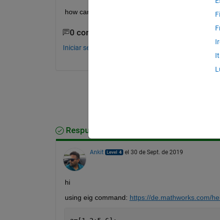
E
how can i solve it in matlab?
F
F
0 comentarios
I
Iniciar sesión para comentar.
I
L
Respuesta aceptada
Ankit
el 30 de Sept. de 2019
hi 
using eig command: 
https://de.mathworks.com/hel