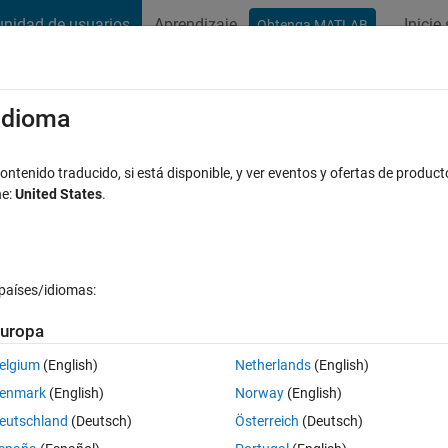
nidad de usuarios
Aprendizaje
Inicie
Obtenga MATLAB
t Playground
Conversaciones
Competiciones
Blogs
Publicac
xaminar
Preguntas frecuentes sobre MATLAB
Más
/idioma
e equation?
ntenido traducido, si está disponible, y ver eventos y ofertas de product
ne:
United States
.
Respuesta aceptada
Actualizado a las 1 Oct. 2019
s
países/idiomas:
uropa
elgium
(English)
Netherlands
(English)
0 votos
enmark
(English)
Norway
(English)
eutschland
(Deutsch)
Österreich
(Deutsch)
anspose([w1 ; w2])