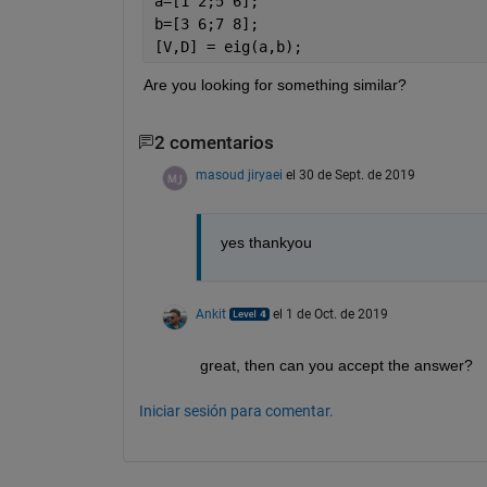
a=[1 2;5 6];
b=[3 6;7 8];
[V,D] = eig(a,b);
Are you looking for something similar?
2 comentarios
masoud jiryaei
el 30 de Sept. de 2019
yes thankyou
Ankit
el 1 de Oct. de 2019
great, then can you accept the answer?
Iniciar sesión para comentar.