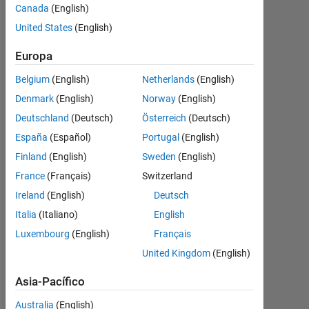
つ
Canada
(English)
い
United States
(English)
て
Europa
Belgium
(English)
Netherlands
(English)
matsushita
Denmark
(English)
Norway
(English)
ryota
Deutschland
(Deutsch)
Österreich
(Deutsch)
10
Nov.
España
(Español)
Portugal
(English)
2019
Finland
(English)
Sweden
(English)
2
France
(Français)
Switzerland
Respuestas
Ireland
(English)
Deutsch
Respuesta
Italia
(Italiano)
English
aceptada
Luxembourg
(English)
Français
United Kingdom
(English)
Actualizado
a las 12
Asia-Pacífico
Nov. 2019
14 Visualizaciones
Australia
(English)