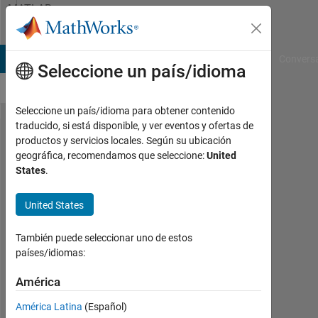
Saltar al contenido
MATLAB
Answers
B Answers
File Exchange
Cody
AI Chat Playground
Convers
Seleccione un país/idioma
Seleccione un país/idioma para obtener contenido
traducido, si está disponible, y ver eventos y ofertas de
高
productos y servicios locales. Según su ubicación
geográfica, recomendamos que seleccione:
United
速
States
.
フ
ー
United States
リ
También puede seleccionar uno de estos
エ
países/idiomas:
変
América
換
に
América Latina
(Español)