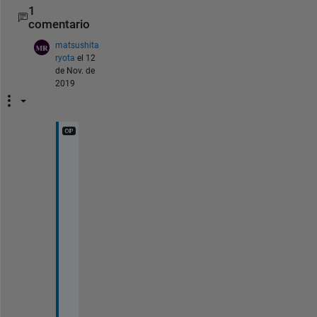
1
comentario
matsushita
ryota
el 12
de Nov. de
2019
あ
り
が
と
う
ご
ざ
い
ま
す
！