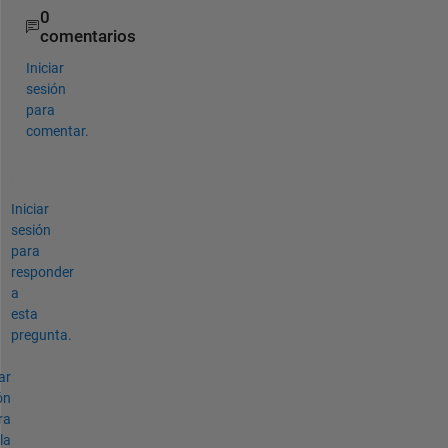
0
comentarios
Iniciar
sesión
para
comentar.
Iniciar
sesión
para
responder
a
esta
pregunta.
ar
ón
ra
la