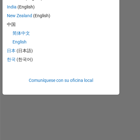
(30 días)
India
(English)
New Zealand
(English)
中国
简体中文
English
日本
(日本語)
한국
(한국어)
た
Comuníquese con su oficina local
び
た
び
失
礼
し
ま
す
。