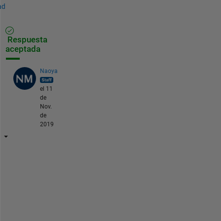
ad
Respuesta
aceptada
Naoya
el 11
de
Nov.
de
2019
L 
は
信
号
x 