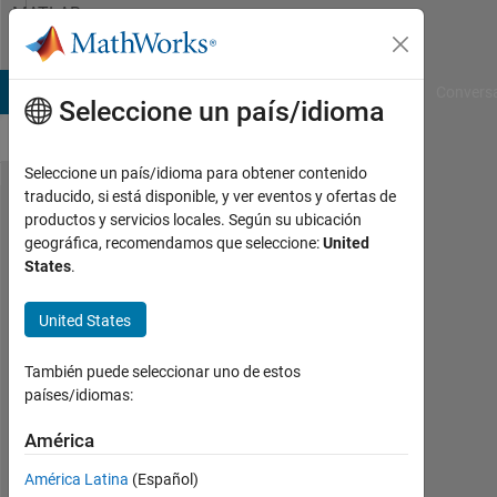
Saltar al contenido
MATLAB
Answers
B Answers
File Exchange
Cody
AI Chat Playground
Convers
Seleccione un país/idioma
Seleccione un país/idioma para obtener contenido
traducido, si está disponible, y ver eventos y ofertas de
Chaotic map,
productos y servicios locales. Según su ubicación
geográfica, recomendamos que seleccione:
United
Metaheuristic
States
.
dhiman
United States
banerjee
17
También puede seleccionar uno de estos
Nov.
países/idiomas:
2019
1
América
Respuesta
América Latina
(Español)