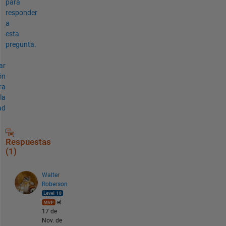
para
responder
a
esta
pregunta.
ar
ón
ra
la
ad
Respuestas
(1)
Walter
Roberson
el
17 de
Nov. de