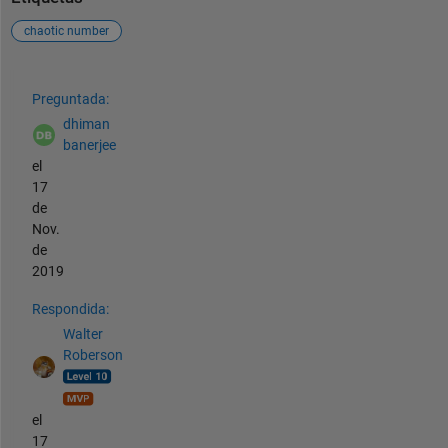
chaotic number
Ver también
Preguntada:
dhiman
banerjee
el
17
de
Nov.
de
2019
Respondida:
Walter
Roberson
el
17