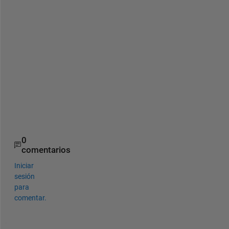
a
l
l 
n
u
m
b
e
r
s
.
0
comentarios
Iniciar
sesión
para
comentar.