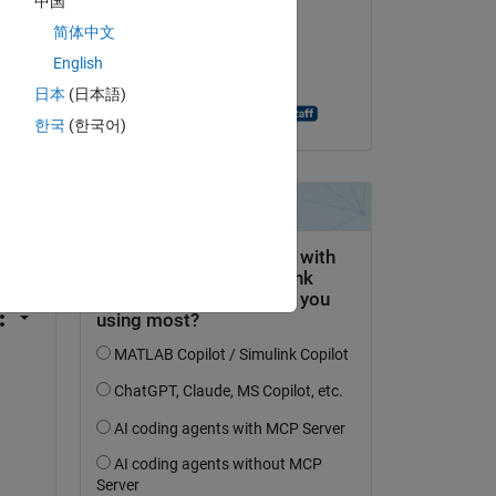
中国
Pranava J K
简体中文
el 6 de Sept. de 2020
English
Aceptada:
日本
(日本語)
Siriniharika Katukam
한국
(한국어)
pregunta.
actividad