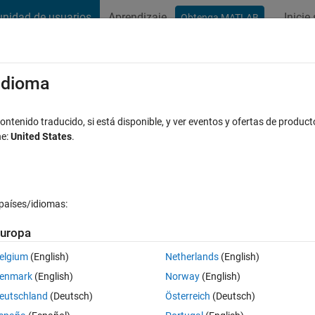
nidad de usuarios
Aprendizaje
Inicie
Obtenga MATLAB
t Playground
Conversaciones
Competiciones
Blogs
Publicac
xaminar
Preguntas frecuentes sobre MATLAB
Más
/idioma
wlibmwsim​ulink_buil​tinimpl.dl​l
ntenido traducido, si está disponible, y ver eventos y ofertas de product
ne:
United States
.
Respuesta aceptada
Actualizado a las 6 Sept. 2020
países/idiomas:
uropa
elgium
(English)
Netherlands
(English)
0 votos
enmark
(English)
Norway
(English)
e error
eutschland
(Deutsch)
Österreich
(Deutsch)