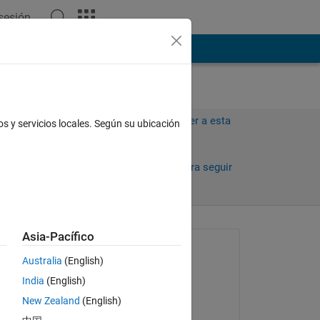
 sesión
ión
Más
Iniciar sesión para responder a esta
os y servicios locales. Según su ubicación
pregunta.
Compartir
Iniciar sesión para seguir
la actividad
Asia-Pacífico
Preguntada:
Australia
(English)
Pranava J K
India
(English)
el 18 de Nov. de 2019
New Zealand
(English)
Comentada: