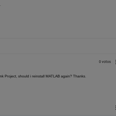
.
0 votos
link Project, should i reinstall MATLAB again? Thanks. 