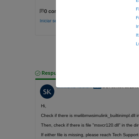
E
F
0 comentarios
F
Iniciar sesión para comentar.
I
I
L
Respuesta aceptada
Siriniharika Katukam
el 21 de Nov. de 2019
Hi,
Check if there is mwlibmwsimulink_builtinimpl.dll 
Then, check if there is file "msvcr120.dll" in the 
If either file is missing, please reach Tech Suppor