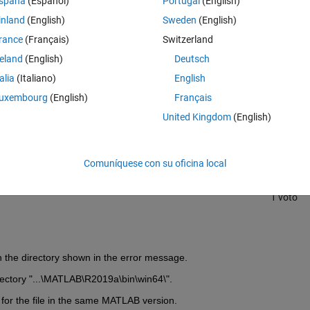
spaña
(Español)
Portugal
(English)
inland
(English)
Sweden
(English)
rance
(Français)
Switzerland
reland
(English)
Deutsch
talia
(Italiano)
English
uxembourg
(English)
Français
Iniciar sesión para responder a esta 
United Kingdom
(English)
Compartir
Iniciar sesión para seguir la 
Comuníquese con su oficina local
1 voto
in the directory shown in the error message.
directory "...\MATLAB\R2019a\bin\win64\".
t for the file in the same MATLAB version.