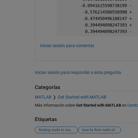
        -0.0941615598738199 -  
         -0.576214580558998 +  
         -0.474450496188147 +  
          0.394494098247393 +  
          0.394494098247393 -  
Iniciar sesión para comentar.
Iniciar sesión para responder a esta pregunta.
Categorías
MATLAB
Get Started with MATLAB
Más información sobre
Get Started with MATLAB
en
Centr
Etiquetas
finding roots in matlab
how to find roots of equation in matlab