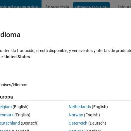
nidad de usuarios
Aprendizaje
Inicie
Obtenga MATLAB
t Playground
Conversaciones
Competiciones
Blogs
Publicac
xaminar
Preguntas frecuentes sobre MATLAB
Más
/idioma
atlab
ntenido traducido, si está disponible, y ver eventos y ofertas de product
ne:
United States
.
Actualizado a las 21 Nov. 2019
34 Visualizaciones (30 días)
países/idiomas:
uropa
elgium
(English)
Netherlands
(English)
0 votos
enmark
(English)
Norway
(English)
ommand.My code is 
eutschland
(Deutsch)
Österreich
(Deutsch)