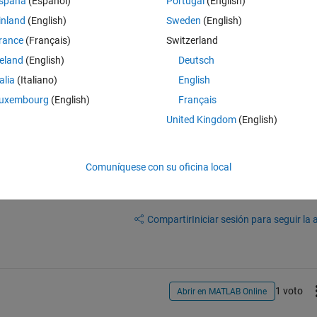
spaña
(Español)
Portugal
(English)
inland
(English)
Sweden
(English)
rance
(Français)
Switzerland
reland
(English)
Deutsch
ion
talia
(Italiano)
English
be very thankful to u.
uxembourg
(English)
Français
United Kingdom
(English)
Comuníquese con su oficina local
Iniciar sesión para responder a esta 
Compartir
Iniciar sesión para seguir la 
1 voto
Abrir en MATLAB Online