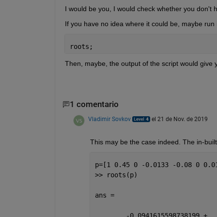
I would be you, I would check whether you don'
If you have no idea where it could be, maybe run it
roots;
Then, maybe, the output of the script would give 
1 comentario
Vladimir Sovkov
el 21 de Nov. de 2019
This may be the case indeed. The in-built
p=[1 0.45 0 -0.0133 -0.08 0 0.0
>> roots(p)
ans =
        -0.0941615598738199 +  