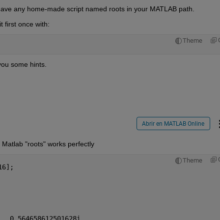
t have any home-made script named roots in your MATLAB path.
 first once with:
Theme
you some hints.
Abrir en MATLAB Online
 Matlab "roots" works perfectly
Theme
16];
   0.564658612501628i