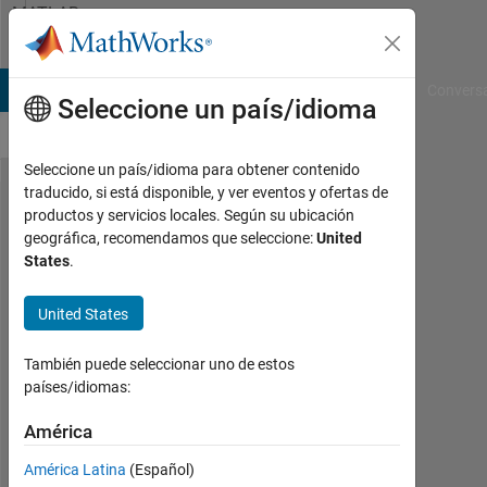
Saltar al contenido
MATLAB
Answers
B Answers
File Exchange
Cody
AI Chat Playground
Convers
Seleccione un país/idioma
Seleccione un país/idioma para obtener contenido
traducido, si está disponible, y ver eventos y ofertas de
How
productos y servicios locales. Según su ubicación
geográfica, recomendamos que seleccione:
United
Simulink
States
.
and
Simscape
United States
model a
También puede seleccionar uno de estos
particular
países/idiomas:
system
América
differently.
América Latina
(Español)