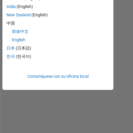
India
(English)
New Zealand
(English)
H
e
中国
l
简体中文
l
English
o 
e
日本
(日本語)
v
한국
(한국어)
e
r
y
Comuníquese con su oficina local
o
n
e
,
I 
w
o
u