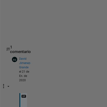
r
_
4
3
4
5
4
1
comentario
David
Jimenez-
Grande
el 21 de
En. de
2020
T