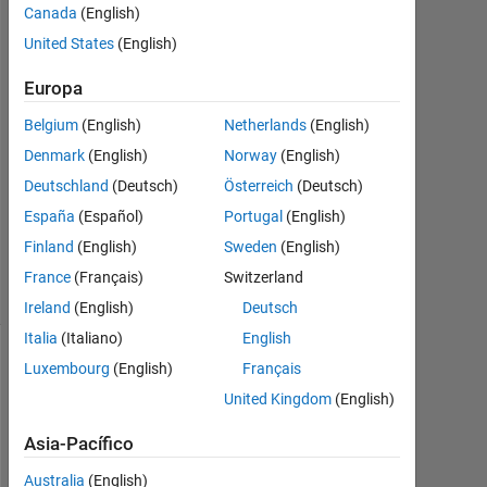
Jimenez-
Canada
(English)
Grande
United States
(English)
20
En.
Europa
2020
1
Belgium
(English)
Netherlands
(English)
Respuesta
Denmark
(English)
Norway
(English)
Deutschland
(Deutsch)
Österreich
(Deutsch)
Actualizado
España
(Español)
Portugal
(English)
a las 21 En.
2020
Finland
(English)
Sweden
(English)
3 Visualizaciones
France
(Français)
Switzerland
(30 días)
Ireland
(English)
Deutsch
Italia
(Italiano)
English
Luxembourg
(English)
Français
United Kingdom
(English)
Asia-Pacífico
Australia
(English)