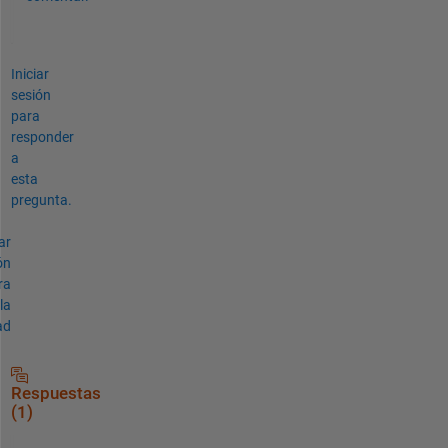
Iniciar
sesión
para
responder
a
esta
pregunta.
ar
ón
ra
la
ad
Respuestas
(1)