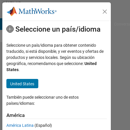
Saltar al contenido
MATLAB
Answers
B Answers
File Exchange
Cody
AI Chat Playground
Convers
Seleccione un país/idioma
Seleccione un país/idioma para obtener contenido
traducido, si está disponible, y ver eventos y ofertas de
Send trigger
productos y servicios locales. Según su ubicación
geográfica, recomendamos que seleccione:
United
signal from
States
.
pc to
smarthphone
United States
(or vice
También puede seleccionar uno de estos
versa) via
países/idiomas:
Bluetooth
América
David
América Latina
(Español)