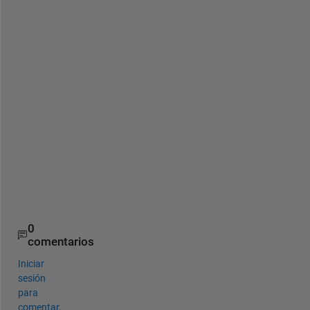
n
k
s 
i
n 
a
d
v
a
n
c
e
.
0
comentarios
Iniciar
sesión
para
comentar.