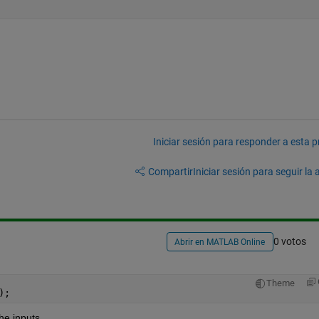
Iniciar sesión para responder a esta 
Compartir
Iniciar sesión para seguir la 
0 votos
Abrir en MATLAB Online
Theme
);
he inputs.