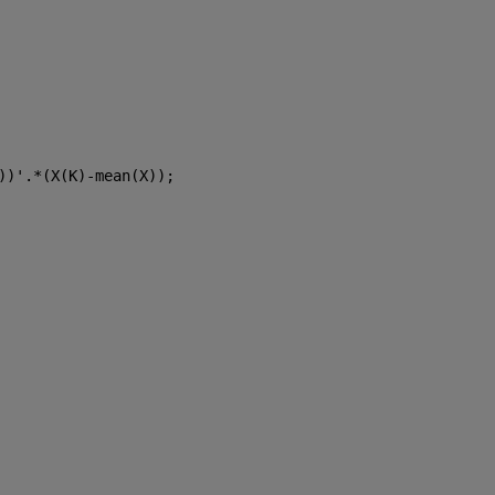
))'.*(X(K)-mean(X));