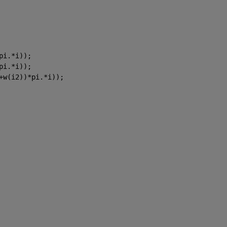
pi.*i));
pi.*i));
+w(i2))*pi.*i));