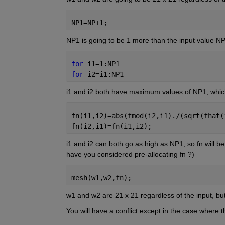
NP1=NP+1;
NP1 is going to be 1 more than the input value NP
for 
i1=1:NP1
for 
i2=i1:NP1
i1 and i2 both have maximum values of NP1, which
fn(i1,i2)=abs(fmod(i2,i1)./(sqrt(fhat(
fn(i2,i1)=fn(i1,i2);
i1 and i2 can both go as high as NP1, so fn will b
have you considered pre-allocating fn ?)
mesh(w1,w2,fn);
w1 and w2 are 21 x 21 regardless of the input, bu
You will have a conflict except in the case where t