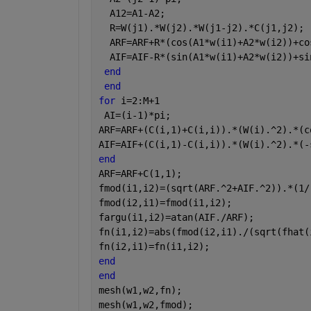
  A12=A1-A2;
  R=W(j1).*W(j2).*W(j1-j2).*C(j1,j2);
  ARF=ARF+R*(cos(A1*w(i1)+A2*w(i2))+co
  AIF=AIF-R*(sin(A1*w(i1)+A2*w(i2))+si
end
end
for 
i=2:M+1
 AI=(i-1)*pi;
ARF=ARF+(C(i,1)+C(i,i)).*(W(i).^2).*(c
AIF=AIF+(C(i,1)-C(i,i)).*(W(i).^2).*(-
end
ARF=ARF+C(1,1);
fmod(i1,i2)=(sqrt(ARF.^2+AIF.^2)).*(1/
fmod(i2,i1)=fmod(i1,i2);
fargu(i1,i2)=atan(AIF./ARF);
fn(i1,i2)=abs(fmod(i2,i1)./(sqrt(fhat(
fn(i2,i1)=fn(i1,i2);
end
end
mesh(w1,w2,fn);
mesh(w1,w2,fmod);