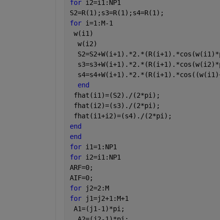
for 
i2=i1:NP1
S2=R(1);s3=R(1);s4=R(1);
for 
i=1:M-1
 w(i1)
  w(i2)
  S2=S2+W(i+1).*2.*(R(i+1).*cos(w(i1)*
  s3=s3+W(i+1).*2.*(R(i+1).*cos(w(i2)*
  s4=s4+W(i+1).*2.*(R(i+1).*cos((w(i1)
end
 fhat(i1)=(S2)./(2*pi);
 fhat(i2)=(s3)./(2*pi);
 fhat(i1+i2)=(s4)./(2*pi);
end
end
for 
i1=1:NP1
for 
i2=i1:NP1
ARF=0;
AIF=0;
for 
j2=2:M
for 
j1=j2+1:M+1
 A1=(j1-1)*pi;
  A2=(j2-1)*pi;