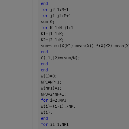
end
for 
j2=1:M+1
for 
j1=j2:M+1
sum=0;
for 
K=1:N-j1+1
K1=j1-1+K;
K2=j2-1+K;
sum=sum+(X(K1)-mean(X)).*(X(K2)-mean(X
end
C(j1,j2)=(sum/N);
end
end
w(1)=0;
NP1=NP+1;
w(NP1)=1;
NP3=2*NP+1;
for 
i=2:NP3
w(i)=(i-1)./NP;
w(i);
end
for 
i1=1:NP1