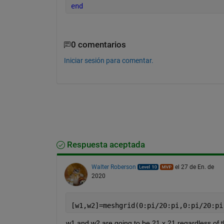
end
0 comentarios
Iniciar sesión para comentar.
Respuesta aceptada
Walter Roberson
el 27 de En. de
2020
[w1,w2]=meshgrid(0:pi/20:pi,0:pi/20:pi
w1 and w2 are going to be 21 x 21 regardless of t