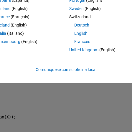
spaña
(Español)
Portugal
(English)
0 votos
Abrir en MATLAB Online
inland
(English)
Sweden
(English)
Theme
rance
(Français)
Switzerland
ispectra using parzen lag window
PARZENEWINDmod(N,M,NP,X)
reland
(English)
Deutsch
);
talia
(Italiano)
English
uxembourg
(English)
Français
United Kingdom
(English)
Comuníquese con su oficina local
an(X));