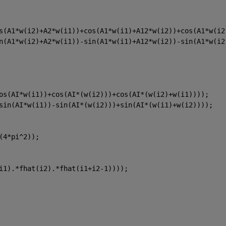
s(A1*w(i2)+A2*w(i1))+cos(A1*w(i1)+A12*w(i2))+cos(A1*w(i2
n(A1*w(i2)+A2*w(i1))-sin(A1*w(i1)+A12*w(i2))-sin(A1*w(i2
os(AI*w(i1))+cos(AI*(w(i2)))+cos(AI*(w(i2)+w(i1))));
sin(AI*w(i1))-sin(AI*(w(i2)))+sin(AI*(w(i1)+w(i2))));
(4*pi^2));
i1).*fhat(i2).*fhat(i1+i2-1))));