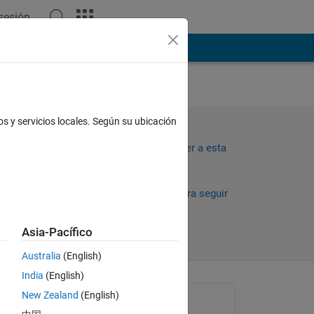
 sesión
ión
Más
. Not
os y servicios locales. Según su ubicación
ust
Iniciar sesión para responder a esta
pregunta.
Compartir
Iniciar sesión para seguir
la actividad
Asia-Pacífico
Australia
(English)
India
(English)
New Zealand
(English)
Preguntada: