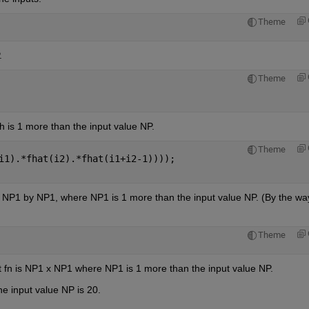
Theme
.
Theme
 is 1 more than the input value NP.
Theme
i1).*fhat(i2).*fhat(i1+i2-1))));
e NP1 by NP1, where NP1 is 1 more than the input value NP. (By the way
Theme
t fn is NP1 x NP1 where NP1 is 1 more than the input value NP. 
he input value NP is 20.