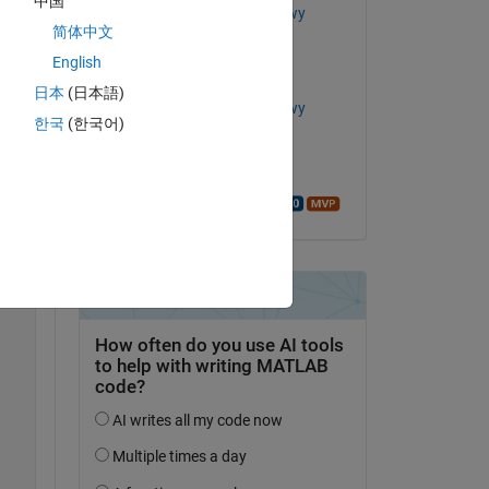
中国
mohammed elmenshawy
简体中文
el 27 de En. de 2020
Copy
English
Comentada:
日本
(日本語)
mohammed elmenshawy
한국
(한국어)
el 27 de En. de 2020
Aceptada:
Walter Roberson