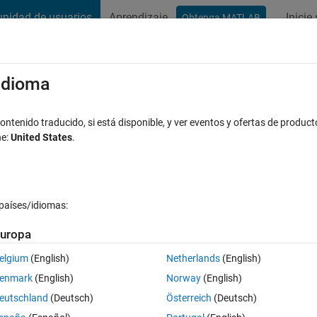
nidad de usuarios
Aprendizaje
Inicie
Obtenga MATLAB
t Playground
Conversaciones
Competiciones
Blogs
Publicac
xaminar
Preguntas frecuentes sobre MATLAB
Más
/idioma
e true but cant plot the functions, why ? 
ntenido traducido, si está disponible, y ver eventos y ofertas de product
ne:
United States
.
r using mesh (line 75) Data dimensions m
ZENEWINDmod (line 82) mesh(w1,w2,fn);
países/idiomas:
Respuesta aceptada
Actualizado a las 27 En. 2020
spuesta
uropa
elgium
(English)
Netherlands
(English)
enmark
(English)
Norway
(English)
eutschland
(Deutsch)
Österreich
(Deutsch)