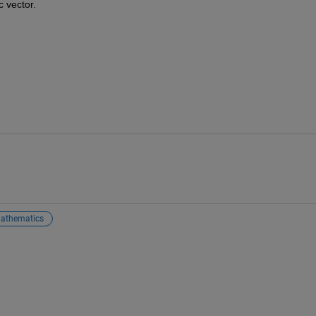
c vector.
athematics