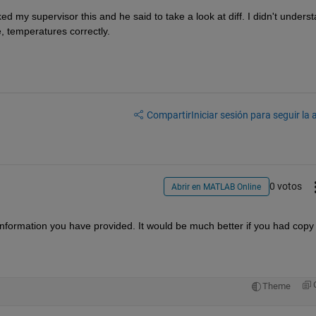
ed my supervisor this and he said to take a look at diff. I didn't underst
e, temperatures correctly.
Compartir
Iniciar sesión para seguir la 
0 votos
Abrir en MATLAB Online
information you have provided. It would be much better if you had copy 
Theme