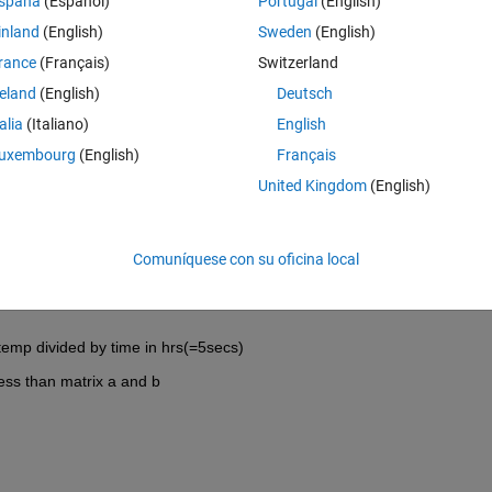
spaña
(Español)
Portugal
(English)
inland
(English)
Sweden
(English)
rance
(Français)
Switzerland
reland
(English)
Deutsch
talia
(Italiano)
English
97
uxembourg
(English)
Français
United Kingdom
(English)
Comuníquese con su oficina local
 temp divided by time in hrs(=5secs)
less than matrix a and b