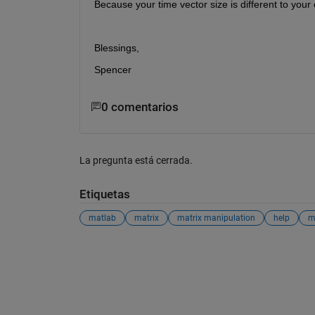
Because your time vector size is different to your 
Blessings,
Spencer
0 comentarios
La pregunta está cerrada.
Etiquetas
matlab
matrix
matrix manipulation
help
m
Ver también