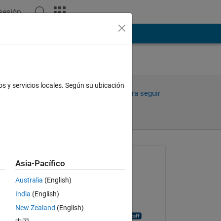
 sesión
ión
Más
os y servicios locales. Según su ubicación
Compartir
Iniciar sesión para seguir
la actividad
Preguntada:
Asia-Pacífico
Boss Man
Australia
(English)
el 28 de En. de 2020
India
(English)
Cerrada:
New Zealand
(English)
MATLAB Answer Bot