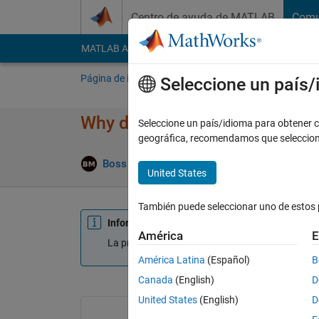
Saltar al contenido
Centro de ayuda de MATLAB
Comu
MATLAB Answers
File Exchange
Cody
AI Cha
Página de inicio
Preguntar
Responder
E
Seleccione un país
Why do i keep getting this err
Seleccione un país/idioma para obtener co
geográfica, recomendamos que seleccio
Boss Man
28 En. 2020
1 Respuesta
Actu
United States
También puede seleccionar uno de estos 
Información
América
E
La pregunta está cerrada. Vuélvala a abrir para 
América Latina
(Español)
B
Canada
(English)
D
United States
(English)
D