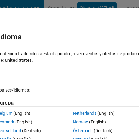
nidad de usuarios
Aprendizaje
Inicie
Obtenga MATLAB
t Playground
Conversaciones
Competiciones
Blogs
Publicac
xaminar
Preguntas frecuentes sobre MATLAB
Más
/idioma
or???
ntenido traducido, si está disponible, y ver eventos y ofertas de product
ne:
United States
.
alizado a las 20 Ag. 2021
6 Visualizaciones (30 días)
países/idiomas:
uropa
editarla o responderla.
elgium
(English)
Netherlands
(English)
enmark
(English)
Norway
(English)
eutschland
(Deutsch)
Österreich
(Deutsch)
0 votos