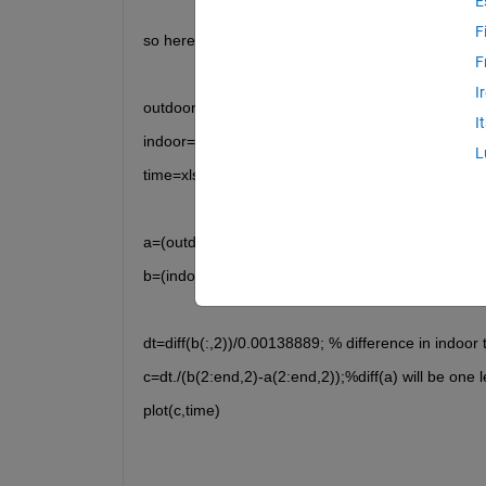
E
F
so heres the data file
F
I
outdoor = xlsread('outdoorall.xlsx','G2:H52364');
I
indoor=xlsread('indoorall.xlsx','G2:H52364'); %23
L
time=xlsread('outdoorall.xlsx','G2:G52364');
a=(outdoor);
b=(indoor);
dt=diff(b(:,2))/0.00138889; % difference in indoor
c=dt./(b(2:end,2)-a(2:end,2));%diff(a) will be one 
plot(c,time)