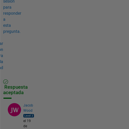
sesión
para
responder
a
esta
pregunta.
ar
ón
ra
la
ad
Respuesta
aceptada
Jacob
Wood
el 19
de