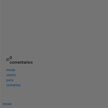
m
e
n
d
?
0
comentarios
Iniciar
sesión
para
comentar.
Iniciar