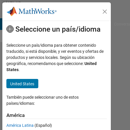
Saltar al contenido
MATLAB
Answers
B Answers
File Exchange
Cody
AI Chat Playground
Convers
Seleccione un país/idioma
Seleccione un país/idioma para obtener contenido
traducido, si está disponible, y ver eventos y ofertas de
Working
productos y servicios locales. Según su ubicación
geográfica, recomendamos que seleccione:
United
with
States
.
tables:
populate
United States
column
También puede seleccionar uno de estos
of NaNs
países/idiomas:
in table 1,
América
with
contents
América Latina
(Español)