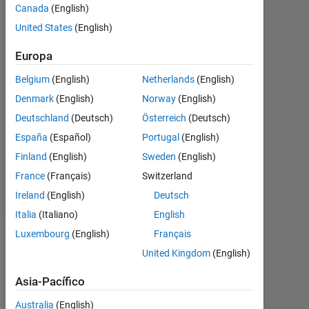
Canada
(English)
Mzo.
United States
(English)
2020
1
Europa
Respuesta
Belgium
(English)
Netherlands
(English)
Respuesta
Denmark
(English)
Norway
(English)
aceptada
Deutschland
(Deutsch)
Österreich
(Deutsch)
Actualizado
España
(Español)
Portugal
(English)
a las 5
Finland
(English)
Sweden
(English)
Mzo. 2020
France
(Français)
Switzerland
16 Visualizaciones
Ireland
(English)
Deutsch
(30 días)
Italia
(Italiano)
English
Luxembourg
(English)
Français
Mostrar
United Kingdom
(English)
comentarios
más
Asia-Pacífico
antiguos
Australia
(English)