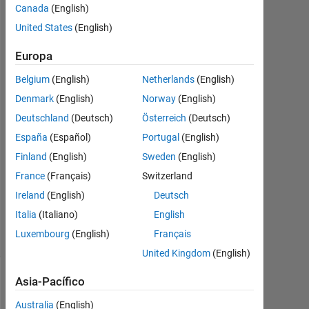
Louise
Canada
(English)
Wilson
United States
(English)
13
Mzo.
Europa
2020
Belgium
(English)
Netherlands
(English)
1
Denmark
(English)
Norway
(English)
Respuesta
Deutschland
(Deutsch)
Österreich
(Deutsch)
Respuesta
España
(Español)
Portugal
(English)
aceptada
Finland
(English)
Sweden
(English)
France
(Français)
Switzerland
Actualizado
a las 19
Ireland
(English)
Deutsch
Mzo. 2020
Italia
(Italiano)
English
45 Visualizaciones
Luxembourg
(English)
Français
(30 días)
United Kingdom
(English)
Asia-Pacífico
Mostrar
comentarios
Australia
(English)