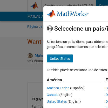
Saltar al contenido
Centro de ayuda de MATLAB
Comu
MATLAB Answers
File Exchange
Cody
AI Cha
Página de inicio
Preguntar
Responder
E
Seleccione un país
Want to add regularization (L
Seleccione un país/idioma para obtener co
geográfica, recomendamos que seleccio
Muhammad Zubair
29 Abr. 2020
1 Respues
United States
3 Visualizaciones (30 días)
También puede seleccionar uno de estos 
América
E
América Latina
(Español)
B
Canada
(English)
D
Hi guys,
United States
(English)
D
I am training my data using Resnet50 in CNN but dat