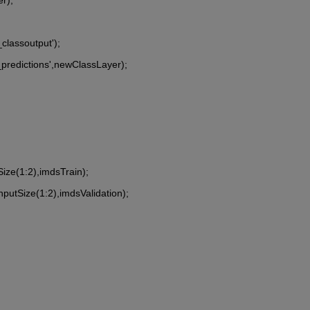
classoutput');
_predictions',newClassLayer);
ze(1:2),imdsTrain);
utSize(1:2),imdsValidation);