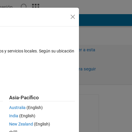
 sesión
ión
Más
Iniciar sesión para responder a esta
os y servicios locales. Según su ubicación
pregunta.
Compartir
Iniciar sesión para seguir
la actividad
Asia-Pacífico
Preguntada:
Australia
(English)
Muhammad Zubair
India
(English)
el 29 de Abr. de 2020
New Zealand
(English)
Comentada:
n 