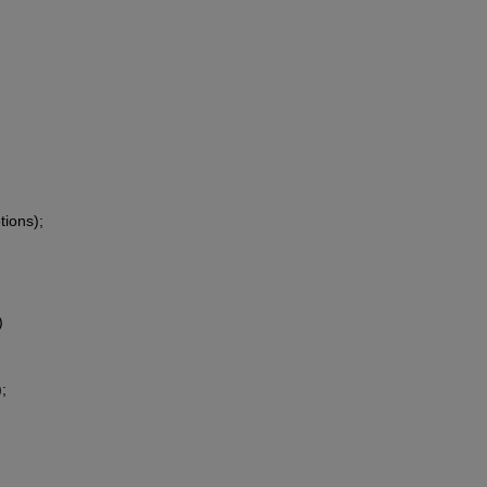
tions);
)
;