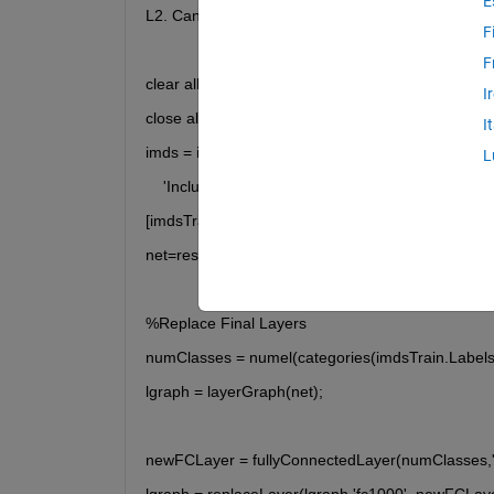
E
L2. Can anybody tell me how to add L2 in my cod
F
F
clear all
I
close all
I
imds = imageDatastore("E:\test\data", ...
L
    'IncludeSubfolders',true,'LabelSource','folderna
[imdsTrain,imdsValidation] = splitEachLabel(imds,0
net=resnet50; % for the first time,you have to d
%Replace Final Layers
numClasses = numel(categories(imdsTrain.Labels
lgraph = layerGraph(net);
newFCLayer = fullyConnectedLayer(numClasses,'N
lgraph = replaceLayer(lgraph,'fc1000' ,newFCLaye