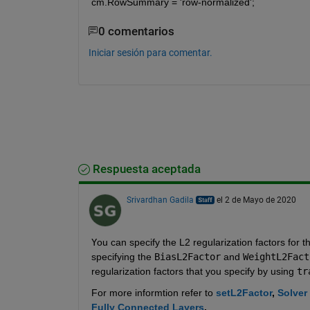
cm.RowSummary = 'row-normalized';
0 comentarios
Iniciar sesión para comentar.
Respuesta aceptada
Srivardhan Gadila
el 2 de Mayo de 2020
Y
ou can specify the L2 regularization factors for 
specifying the 
BiasL2Factor
 and 
WeightL2Fact
regularization factors that you specify by using 
tr
For more informtion refer to 
setL2Factor
, 
Solver
Fully Connected Layers
.