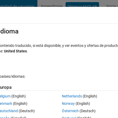
nidad de usuarios
Aprendizaje
Inicie
Obtenga MATLAB
t Playground
Conversaciones
Competiciones
Blogs
Publicac
xaminar
Preguntas frecuentes sobre MATLAB
Más
/idioma
2) in Resnet50 code
ntenido traducido, si está disponible, y ver eventos y ofertas de product
ne:
United States
.
Respuesta aceptada
Actualizado a las 2 Mayo 2020
ta
países/idiomas:
uropa
elgium
(English)
Netherlands
(English)
0 votos
enmark
(English)
Norway
(English)
eutschland
(Deutsch)
Österreich
(Deutsch)
a is overfit. I want to reduce overfitting. So I want to add Regularizati