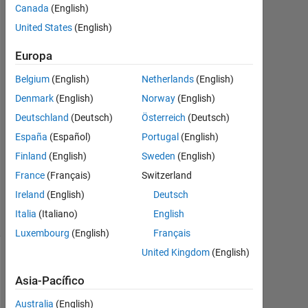
Ade
Canada
(English)
4
United States
(English)
Mayo
2020
Europa
1
Respuesta
Belgium
(English)
Netherlands
(English)
Denmark
(English)
Norway
(English)
Respuesta
Deutschland
(Deutsch)
Österreich
(Deutsch)
aceptada
España
(Español)
Portugal
(English)
Actualizado
Finland
(English)
Sweden
(English)
a las 7
France
(Français)
Switzerland
Mayo 2020
Ireland
(English)
Deutsch
9 Visualizaciones
Italia
(Italiano)
English
(30 días)
Luxembourg
(English)
Français
United Kingdom
(English)
Asia-Pacífico
Australia
(English)