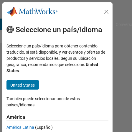
Saltar al contenido
MATLAB
Answers
B Answers
File Exchange
Cody
AI Chat Playground
Convers
Seleccione un país/idioma
Seleccione un país/idioma para obtener contenido
traducido, si está disponible, y ver eventos y ofertas de
undefined
productos y servicios locales. Según su ubicación
geográfica, recomendamos que seleccione:
United
function
States
.
or
variable
United States
bits---
También puede seleccionar uno de estos
UMFC vs
países/idiomas:
ODFM
América
kenny
América Latina
(Español)