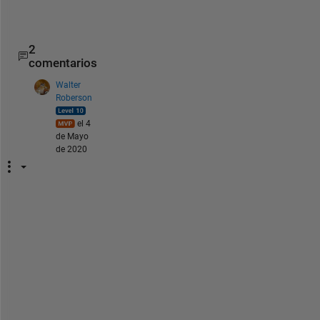
s
t
2
comentarios
Walter
Roberson
el 4
de Mayo
de 2020
t
h
a
t 
c
o
d
e 