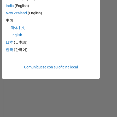
India
(English)
New Zealand
(English)
中国
h
简体中文
i 
English
P
日本
(日本語)
e
n
한국
(한국어)
g 
L
i
Comuníquese con su oficina local
,
p
l
e
a
s
e 
s