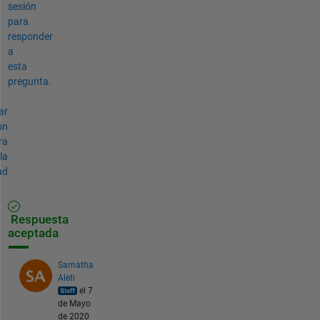
sesión
para
responder
a
esta
pregunta.
ar
ón
ra
la
ad
Respuesta
aceptada
Samatha
Aleti
el 7
de Mayo
de 2020