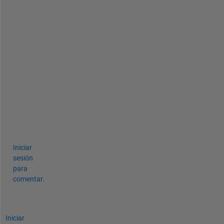
a
t
a
(
:
,
s
y
m
I
d
x
)
Iniciar
sesión
para
comentar.
Iniciar