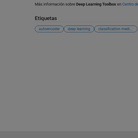
Más información sobre
Deep Learning Toolbox
en
Centro d
Etiquetas
autoencoder
deep learning
classification medical images
Ver también