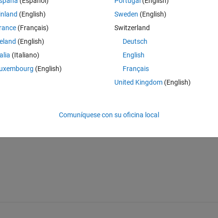
spaña
(Español)
Portugal
(English)
e is 65536 and xTrain= zeros (65536,20000) 
inland
(English)
Sweden
(English)
 so i had to reduce the number of images from 20000 into 15000 , 10000 
rance
(Français)
Switzerland
cepted was 500 images.
reland
(English)
Deutsch
talia
(Italiano)
English
uxembourg
(English)
Français
United Kingdom
(English)
Iniciar sesión para responder a esta 
Comuníquese con su oficina local
Compartir
Iniciar sesión para seguir la 