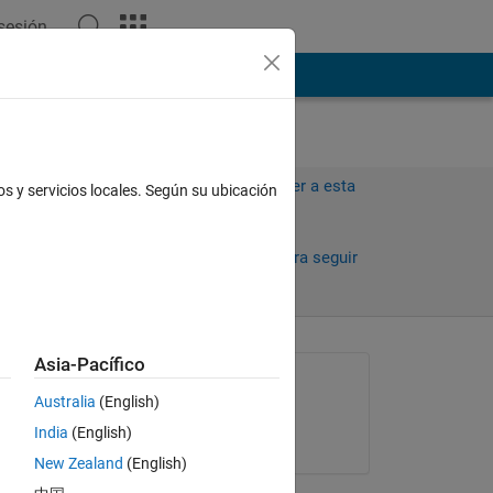
 sesión
ión
Más
Iniciar sesión para responder a esta
os y servicios locales. Según su ubicación
pregunta.
Compartir
Iniciar sesión para seguir
la actividad
Asia-Pacífico
Preguntada:
Australia
(English)
Salma Hassan
India
(English)
el 15 de Mayo de 2020
New Zealand
(English)