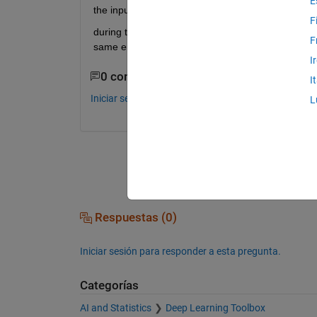
E
the inputwidth and inputhight are 256,  input siz
F
during the training i always get " out of memory"
F
same error . The only number which the code ac
I
0 comentarios
I
Iniciar sesión para comentar.
L
Respuestas (0)
Iniciar sesión para responder a esta pregunta.
Categorías
AI and Statistics
Deep Learning Toolbox