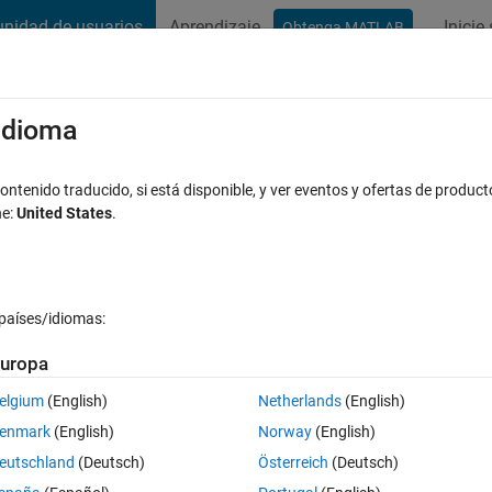
nidad de usuarios
Aprendizaje
Inicie
Obtenga MATLAB
t Playground
Conversaciones
Competiciones
Blogs
Publicac
xaminar
Preguntas frecuentes sobre MATLAB
Más
/idioma
t for autoencoder
ntenido traducido, si está disponible, y ver eventos y ofertas de product
ne:
United States
.
spuestas
15 Visualizaciones (30 días)
países/idiomas:
uropa
elgium
(English)
Netherlands
(English)
0 votos
enmark
(English)
Norway
(English)
256x256. first I have to prepare the dataset to feed it into autoencoder 
eutschland
(Deutsch)
Österreich
(Deutsch)