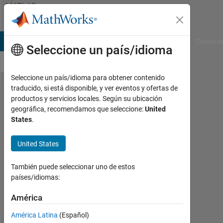
Saltar al contenido
MATLAB
Answers
B Answers
File Exchange
Cody
AI Chat Playground
Convers
Seleccione un país/idioma
Seleccione un país/idioma para obtener contenido
traducido, si está disponible, y ver eventos y ofertas de
How
productos y servicios locales. Según su ubicación
geográfica, recomendamos que seleccione:
United
can I
States
.
find the
solution
United States
of the
También puede seleccionar uno de estos
integral
países/idiomas:
América
Hakan
Balaban
América Latina
(Español)
16