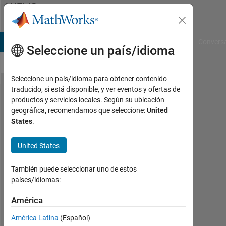
Saltar al contenido
MATLAB
Answers
B Answers
File Exchange
Cody
AI Chat Playground
Convers
Seleccione un país/idioma
Seleccione un país/idioma para obtener contenido
traducido, si está disponible, y ver eventos y ofertas de
how to
productos y servicios locales. Según su ubicación
geográfica, recomendamos que seleccione:
United
delete (all)
States
.
Requirement
Traceability
United States
links of
También puede seleccionar uno de estos
Stateflow
países/idiomas:
transition-
América
lines by
command
América Latina
(Español)