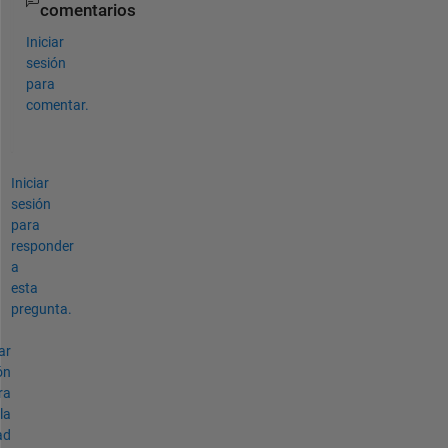
comentarios
Iniciar
sesión
para
comentar.
Iniciar
sesión
para
responder
a
esta
pregunta.
ar
ón
ra
la
ad