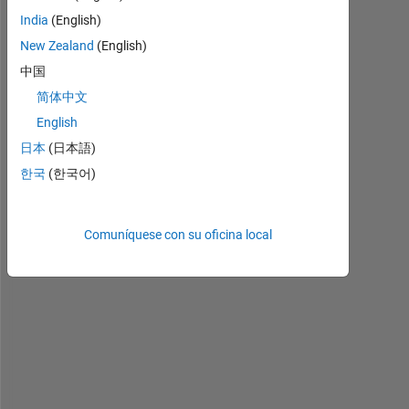
a
India
(English)
v
e 
New Zealand
(English)
a 
中国
u
简体中文
i
p
English
a
日本
(日本語)
n
한국
(한국어)
e
l 
c
o
Comuníquese con su oficina local
n
t
a
i
n
i
n
g 
m