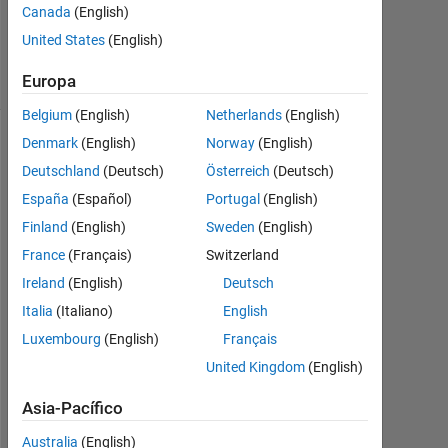
Canada
(English)
2
Respuestas
United States
(English)
6 Visualizaciones
Europa
(30 días)
Belgium
(English)
Netherlands
(English)
Denmark
(English)
Norway
(English)
Mostrar
Deutschland
(Deutsch)
Österreich
(Deutsch)
comentarios
más
España
(Español)
Portugal
(English)
antiguos
Finland
(English)
Sweden
(English)
France
(Français)
Switzerland
Ireland
(English)
Deutsch
Italia
(Italiano)
English
H
i
Luxembourg
(English)
Français
,
United Kingdom
(English)
Asia-Pacífico
l 
h
Australia
(English)