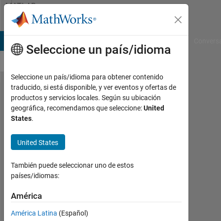
Saltar al contenido
MATLAB
Answers
B Answers
File Exchange
Cody
AI Chat Playground
Convers
Seleccione un país/idioma
Seleccione un país/idioma para obtener contenido
traducido, si está disponible, y ver eventos y ofertas de
copy
productos y servicios locales. Según su ubicación
geográfica, recomendamos que seleccione:
United
uipanel
States
.
content
to
United States
clipboard
También puede seleccionar uno de estos
países/idiomas:
michael
América
2
Dic.
América Latina
(Español)
2012