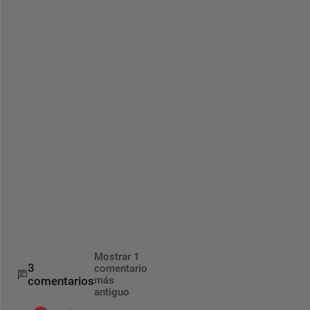
allRains =
     2
For 
row 2
, the 
longest stretch with rain = 2.
allRains =
     3     2
For 
row 3
, the 
longest stretch with rain = 3.
allRains =
     1     4
For 
row 4
, the 
longest stretch with rain = 4.
allRains =
     2     2
For 
row 5
, the 
longest stretch with rain = 2.
Mostrar 1
3
comentario
comentarios
más
antiguo