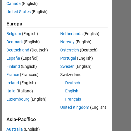
Canada
(English)
3
United States
(English)
Dic.
2012
Europa
1
Respuesta
Belgium
(English)
Netherlands
(English)
Denmark
(English)
Norway
(English)
Respuesta
Deutschland
(Deutsch)
Österreich
(Deutsch)
aceptada
España
(Español)
Portugal
(English)
2 Visualizaciones
(30 días)
Finland
(English)
Sweden
(English)
France
(Français)
Switzerland
Ireland
(English)
Deutsch
Mostrar
Italia
(Italiano)
English
comentarios
más
Luxembourg
(English)
Français
antiguos
United Kingdom
(English)
Asia-Pacífico
Australia
(English)