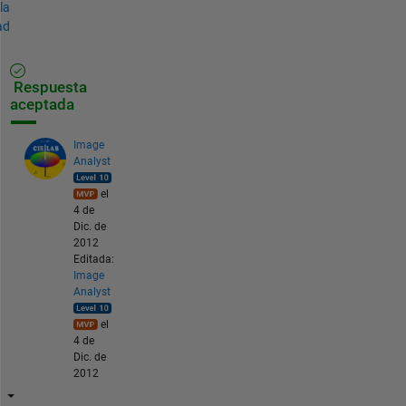
la
ad
Respuesta
aceptada
Image
Analyst
el
4 de
Dic. de
2012
Editada:
Image
Analyst
el
4 de
Dic. de
2012