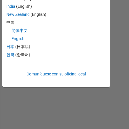
I 
India
(English)
h
New Zealand
(English)
a
v
中国
e 
简体中文
t
English
h
e 
日本
(日本語)
f
한국
(한국어)
o
l
l
Comuníquese con su oficina local
o
w
i
n
g 
m
a
t
r