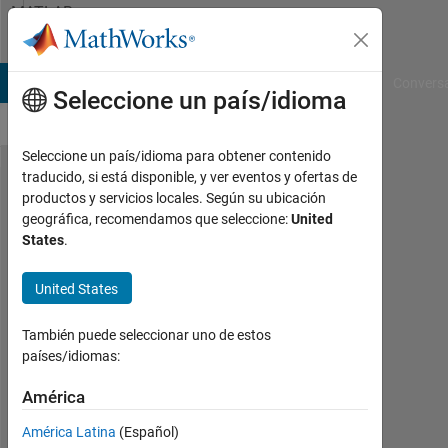
Saltar al contenido
MATLAB
Answers
B Answers
File Exchange
Cody
AI Chat Playground
Convers
Seleccione un país/idioma
Seleccione un país/idioma para obtener contenido
traducido, si está disponible, y ver eventos y ofertas de
longest
productos y servicios locales. Según su ubicación
geográfica, recomendamos que seleccione:
United
wet
States
.
and
dry
United States
spell of
También puede seleccionar uno de estos
the
países/idiomas:
matrix
América
marie
América Latina
(Español)