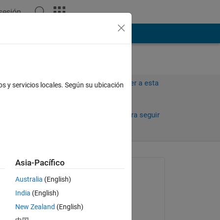
 sesión
ión
Más
Iniciar sesión para responder a esta
os y servicios locales. Según su ubicación
pregunta.
Compartir
Iniciar sesión para seguir
la actividad
Asia-Pacífico
Preguntada:
Australia
(English)
Saurav Karmakar
India
(English)
el 7 de Jul. de 2020
New Zealand
(English)
Editada: