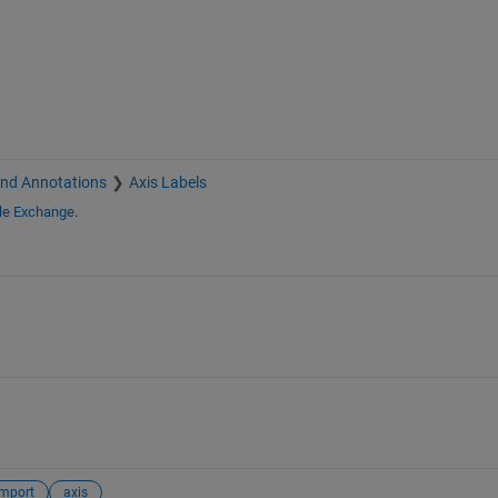
and Annotations
Axis Labels
ile Exchange
.
import
axis