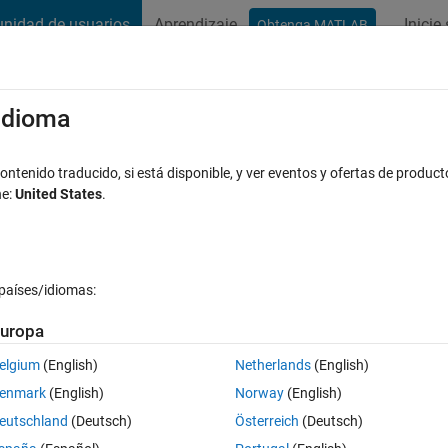
nidad de usuarios
Aprendizaje
Inicie
Obtenga MATLAB
t Playground
Conversaciones
Competiciones
Blogs
Publicac
xaminar
Preguntas frecuentes sobre MATLAB
Más
/idioma
bels?
ntenido traducido, si está disponible, y ver eventos y ofertas de product
ne:
United States
.
Respuesta aceptada
Actualizado a las 7 Jul. 2020
países/idiomas:
uropa
elgium
(English)
Netherlands
(English)
0 votos
enmark
(English)
Norway
(English)
eutschland
(Deutsch)
Österreich
(Deutsch)