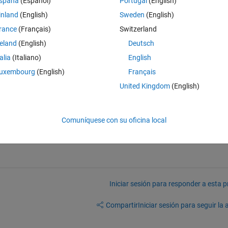
spaña
(Español)
Portugal
(English)
inland
(English)
Sweden
(English)
rance
(Français)
Switzerland
reland
(English)
Deutsch
 ticks or their size?
talia
(Italiano)
English
uxembourg
(English)
Français
United Kingdom
(English)
Comuníquese con su oficina local
Iniciar sesión para responder a esta 
Compartir
Iniciar sesión para seguir la 