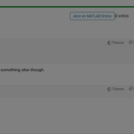
0 votos
Abrir en MATLAB Online
Theme
something else though. 
Theme