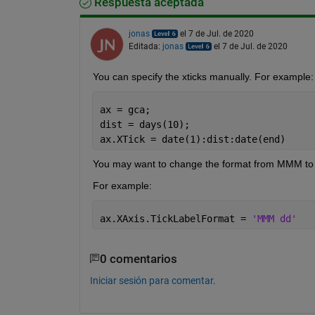
Respuesta aceptada
jonas
el 7 de Jul. de 2020
Editada:
jonas
el 7 de Jul. de 2020
You can specify the xticks manually. For example:
ax = gca;
dist = days(10);
ax.XTick = date(1):dist:date(end)
You may want to change the format from MMM to 
For example:
ax.XAxis.TickLabelFormat = 
'MMM dd'
0 comentarios
Iniciar sesión para comentar.