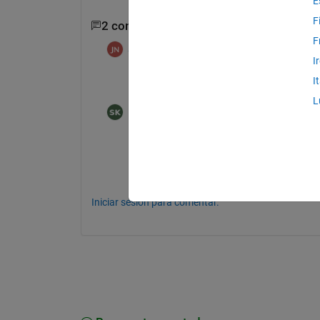
E
F
2 comentarios
F
jonas
el 7 de Jul. de 2020
I
what do you mean? Increase the number of
I
L
Saurav Karmakar
el 7 de Jul. de 2020
Number of ticks 
Iniciar sesión para comentar.