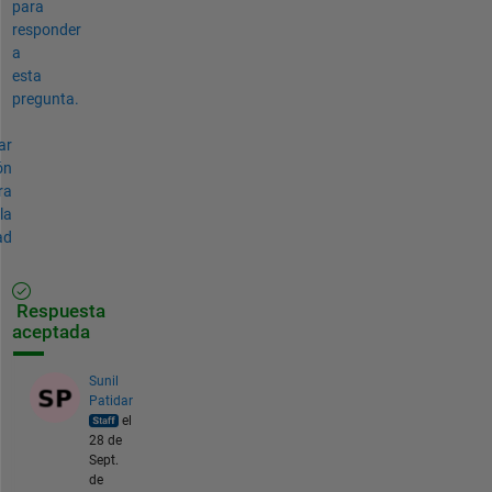
para
responder
a
esta
pregunta.
ar
ón
ra
la
ad
Respuesta
aceptada
Sunil
Patidar
el
28 de
Sept.
de