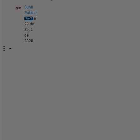
Sunil
Patidar
el
29 de
Sept.
de
2020
H
e
y
, 
I
'
v
e 
m
i
s
t