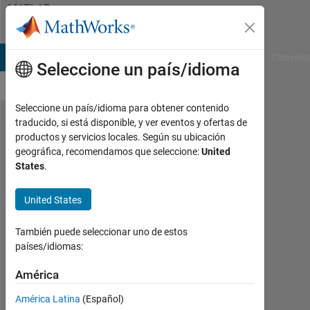
Saltar al contenido
MATLAB
Answers
B Answers
File Exchange
Cody
AI Chat Playground
Convers
Seleccione un país/idioma
Seleccione un país/idioma para obtener contenido
traducido, si está disponible, y ver eventos y ofertas de
How to access the
productos y servicios locales. Según su ubicación
geográfica, recomendamos que seleccione:
United
data/values from
States
.
mlreportgen.dom.Table?
United States
John
También puede seleccionar uno de estos
25
países/idiomas:
Sept.
2020
América
1
Respuesta
América Latina
(Español)