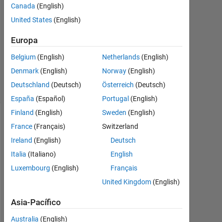
Canada
(English)
Respuesta
United States
(English)
aceptada
Europa
Actualizado
a las 29
Belgium
(English)
Netherlands
(English)
Sept. 2020
Denmark
(English)
Norway
(English)
5 Visualizaciones
Deutschland
(Deutsch)
Österreich
(Deutsch)
(30 días)
España
(Español)
Portugal
(English)
Finland
(English)
Sweden
(English)
Mostrar
France
(Français)
Switzerland
comentarios
Ireland
(English)
Deutsch
más
Italia
(Italiano)
English
antiguos
Luxembourg
(English)
Français
United Kingdom
(English)
Asia-Pacífico
I 
c
Australia
(English)