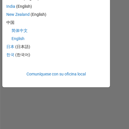
a
India
(English)
n
n
New Zealand
(English)
o
中国
t 
简体中文
f
i
English
g
日本
(日本語)
u
한국
(한국어)
r
e 
o
Comuníquese con su oficina local
u
t 
t
h
e 
w
a
y 
t