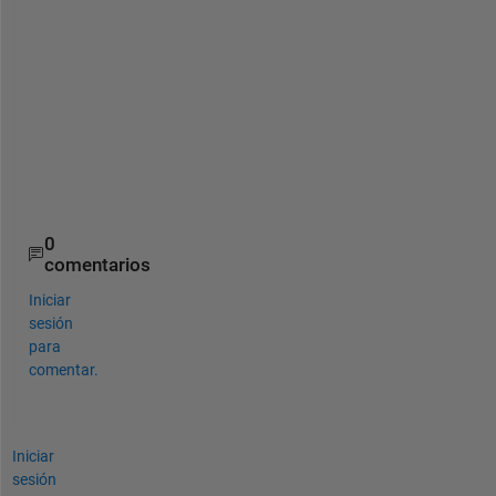
y
o
u
r 
h
e
l
p
!
0
comentarios
Iniciar
sesión
para
comentar.
Iniciar
sesión