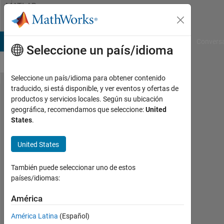
Saltar al contenido
MATLAB
Answers
B Answers
File Exchange
Cody
AI Chat Playground
Convers
Seleccione un país/idioma
Seleccione un país/idioma para obtener contenido
traducido, si está disponible, y ver eventos y ofertas de
Using get
productos y servicios locales. Según su ubicación
geográfica, recomendamos que seleccione:
United
and set
States
.
command
to add a
United States
title,
También puede seleccionar uno de estos
xlabel,
países/idiomas:
and
América
ylabel?
América Latina
(Español)