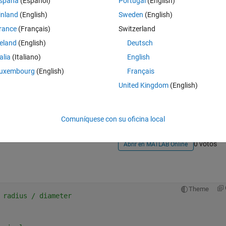
spaña
(Español)
Portugal
(English)
inland
(English)
Sweden
(English)
rance
(Français)
Switzerland
reland
(English)
Deutsch
talia
(Italiano)
English
uxembourg
(English)
Français
Iniciar sesión para responder a esta 
United Kingdom
(English)
Compartir
Iniciar sesión para seguir la 
Comuníquese con su oficina local
0 votos
Abrir en MATLAB Online
Theme
 radius / diameter 
 