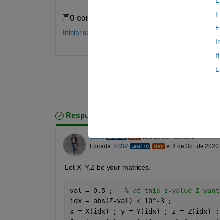
E
F
0 comentarios
F
Iniciar sesión para comentar.
I
I
L
Respuesta aceptada
KSSV
el 8 de Oct. de 2020
Editada:
KSSV
el 8 de Oct. de 2020
Let X, Y,Z be your matrices. 
val = 0.5 ;   
% at this z-value I want
idx = abs(Z-val) < 10^-3 ; 
x = X(idx) ; y = Y(idx) ; z = Z(idx) ;