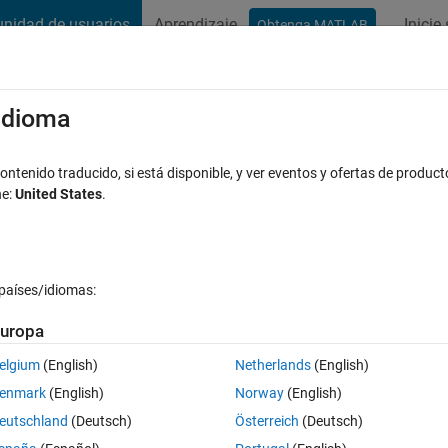
nidad de usuarios
Aprendizaje
Inicie
Obtenga MATLAB
t Playground
Conversaciones
Competiciones
Blogs
Publicac
xaminar
Preguntas frecuentes sobre MATLAB
Más
/idioma
 of 3D Gaussian normal distribution?
ntenido traducido, si está disponible, y ver eventos y ofertas de product
ne:
United States
.
Respuesta aceptada
Actualizado a las 8 Oct. 2020
ta
países/idiomas:
uropa
elgium
(English)
Netherlands
(English)
0 votos
enmark
(English)
Norway
(English)
eutschland
(Deutsch)
Österreich
(Deutsch)
istribution. Is there any simple mean to do so?