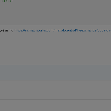
 circle 
,y) using 
https://in.mathworks.com/matlabcentral/fileexchange/5557-cir