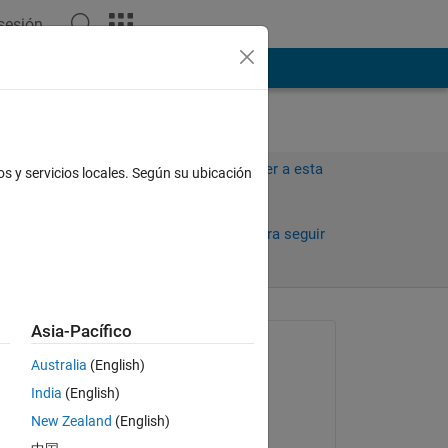
 sesión
ión
Más
Iniciar sesión para responder a esta
os y servicios locales. Según su ubicación
pregunta.
Compartir
Iniciar sesión para seguir
la actividad
Asia-Pacífico
Preguntada:
Australia
(English)
Muhamed Sewidan
India
(English)
el 8 de Oct. de 2020
New Zealand
(English)
Comentada: