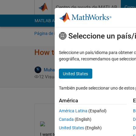
Saltar al contenido
Centro de ayuda de MATLAB
Comu
MATLAB Answers
File Exchange
Cody
AI Cha
Página de inicio
Preguntar
Responder
E
Seleccione un país
How to calculate the diameter
Seleccione un país/idioma para obtener co
geográfica, recomendamos que seleccio
Muhamed Sewidan
8 Oct. 2020
1 Respues
United States
12 Visualizaciones (30 días)
También puede seleccionar uno de estos 
América
E
América Latina
(Español)
B
Canada
(English)
D
United States
(English)
D
I want to calculate the diameter of this gaussian d