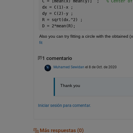
C = [mean(x) mean(y)]  ;   
% Center of
dx = C(1)-x ; 
dy = C(2)-y ; 
R = sqrt(dx.^2) ;
D = 2*mean(R);
Also you can try fitting a circle with the obtained (x
fit
1 comentario
Muhamed Sewidan
el 8 de Oct. de 2020
Thank you
Iniciar sesión para comentar.
Más respuestas (0)