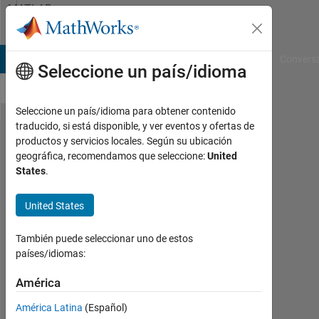
Saltar al contenido
MATLAB
Answers
B Answers
File Exchange
Cody
AI Chat Playground
Convers
Seleccione un país/idioma
Seleccione un país/idioma para obtener contenido
traducido, si está disponible, y ver eventos y ofertas de
Simulink_PV
productos y servicios locales. Según su ubicación
geográfica, recomendamos que seleccione:
United
block not
States
.
working if
not grid
United States
connected
También puede seleccionar uno de estos
países/idiomas:
NN
América
5
En.
América Latina
(Español)
2021