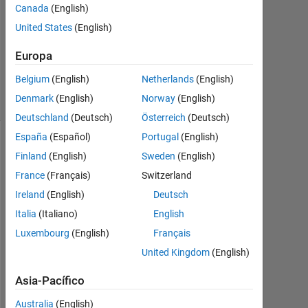
Canada
(English)
0
Respuestas
United States
(English)
Actualizado
Europa
a las 4 Jul.
2025
Belgium
(English)
Netherlands
(English)
2 Visualizaciones
Denmark
(English)
Norway
(English)
(30 días)
Deutschland
(Deutsch)
Österreich
(Deutsch)
España
(Español)
Portugal
(English)
Información
Finland
(English)
Sweden
(English)
La
France
(Français)
Switzerland
pregunta
Ireland
(English)
Deutsch
está
Italia
(Italiano)
English
cerrada.
Vuélvala
Luxembourg
(English)
Français
a
United Kingdom
(English)
abrir
para
Asia-Pacífico
editarla
Australia
(English)
o