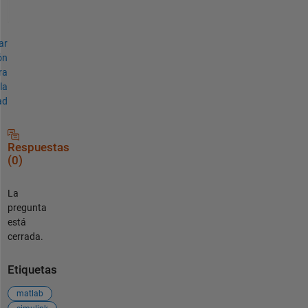
ar
ón
ra
la
ad
Respuestas
(0)
La
pregunta
está
cerrada.
Etiquetas
matlab