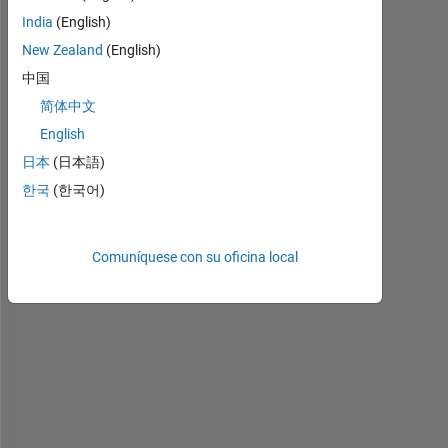
responderla.
India
(English)
New Zealand
(English)
中国
简体中文
English
日本
(日本語)
한국
(한국어)
I 
Comuníquese con su oficina local
u
s
e
d 
P 
V 
m
o
d