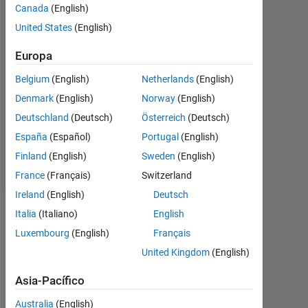
Fiske
Canada
(English)
15
United States
(English)
En.
2021
Europa
1
Respuesta
Belgium
(English)
Netherlands
(English)
Denmark
(English)
Norway
(English)
Actualizado
Deutschland
(Deutsch)
Österreich
(Deutsch)
a las 13
España
(Español)
Portugal
(English)
Feb. 2024
7 Visualizaciones
Finland
(English)
Sweden
(English)
(30 días)
France
(Français)
Switzerland
Ireland
(English)
Deutsch
Italia
(Italiano)
English
Luxembourg
(English)
Français
United Kingdom
(English)
Asia-Pacífico
Australia
(English)