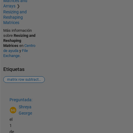
Matrices and
Arrays
Resizing and
Reshaping
Matrices
Más información
sobre
Resizing and
Reshaping
Matrices
en
Centro
de ayuda
y
File
Exchange
.
Etiquetas
matrix row subtraction
Ver también
Preguntada:
Shreya
George
el
1
de