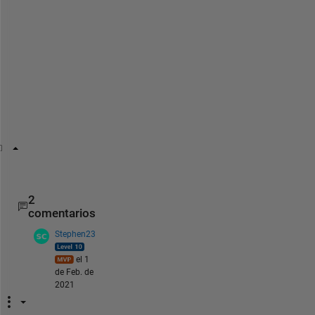
o 
d
o 
t
h
i
s 
i
s
A = diff(a);
2
comentarios
Stephen23
el 1
de Feb. de
2021