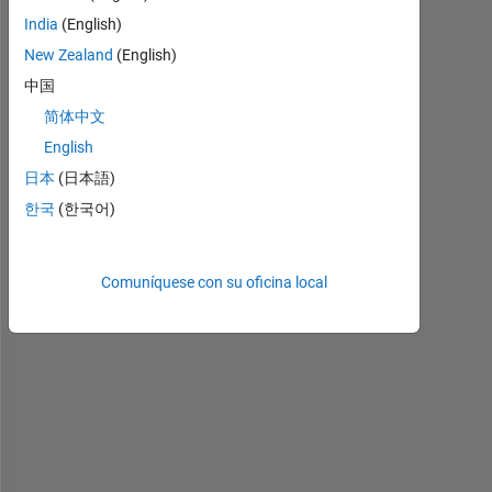
India
(English)
I 
New Zealand
(English)
h
中国
a
v
简体中文
e 
English
a 
日本
(日本語)
m
a
한국
(한국어)
t
r
i
Comuníquese con su oficina local
x 
'
a
'
. 
I 
n
e
e