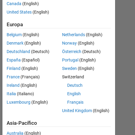
Canada
(English)
2021
1
United States
(English)
Respuesta
Europa
Respuesta
Belgium
(English)
Netherlands
(English)
aceptada
Denmark
(English)
Norway
(English)
Actualizado
Deutschland
(Deutsch)
Österreich
(Deutsch)
a las 2 Feb.
España
(Español)
Portugal
(English)
2021
Finland
(English)
Sweden
(English)
25 Visualizaciones
France
(Français)
Switzerland
(30 días)
Ireland
(English)
Deutsch
Italia
(Italiano)
English
Luxembourg
(English)
Français
United Kingdom
(English)
Asia-Pacífico
Australia
(English)