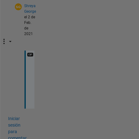
Shreya
George
el 2 de
Feb.
de
2021
T
h
a
n
k
s
Iniciar
sesión
para
comentar.