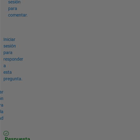
sesión
para
comentar.
Iniciar
sesión
para
responder
a
esta
pregunta.
ar
ón
ra
la
ad
Respuesta