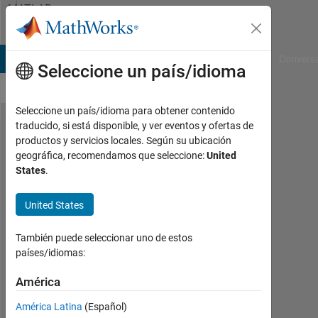
Saltar al contenido
MATLAB
Answers
B Answers
File Exchange
Cody
AI Chat Playground
Convers
Seleccione un país/idioma
Seleccione un país/idioma para obtener contenido
traducido, si está disponible, y ver eventos y ofertas de
Subtraction
productos y servicios locales. Según su ubicación
geográfica, recomendamos que seleccione:
United
of
States
.
elements in
successive
United States
rows
También puede seleccionar uno de estos
países/idiomas:
Shreya
George
América
1
América Latina
(Español)
Feb.