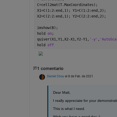
C=cell2mat(T.MaxCoordinates);
X1=C(1:2:end,1); Y1=C(1:2:end,2);
X2=C(2:2:end,1); Y2=C(2:2:end,2);
imshow(B);
hold 
on
;
quiver(X1,Y1,X2-X1,Y2-Y1,
'-y'
,
'AutoSca
hold 
off
1 comentario
Daniel Chou
el 8 de Feb. de 2021
Dear Matt,
I really appreciate for your demonstrati
This is what I need.
Wish you have a good day :)