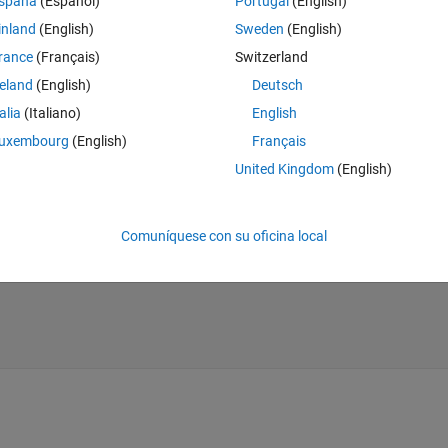
spaña
(Español)
Portugal
(English)
inland
(English)
Sweden
(English)
rance
(Français)
Switzerland
reland
(English)
Deutsch
object, like attached:
talia
(Italiano)
English
uxembourg
(English)
Français
 to specify the objects, but I'm not sure how to implement it.
United Kingdom
(English)
mmand
Theme
Comuníquese con su oficina local