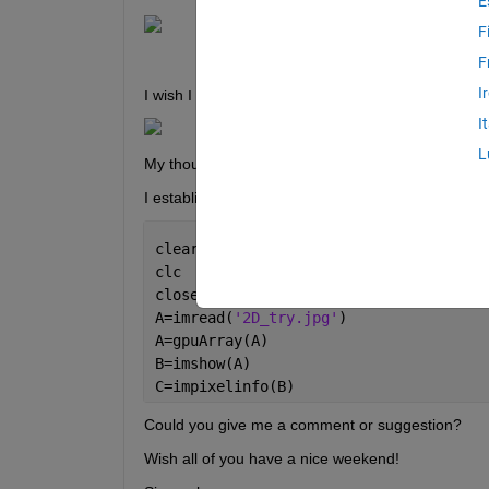
E
F
F
I
I wish I could find the vector of long axis for each 
I
L
My thought is to use the different pixel information
I established coordinate system via following co
clear
clc
close 
all
A=imread(
'2D_try.jpg'
)
A=gpuArray(A)
B=imshow(A)
C=impixelinfo(B)
Could you give me a comment or suggestion?
Wish all of you have a nice weekend!