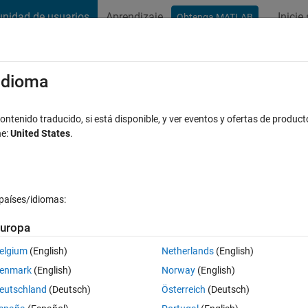
nidad de usuarios
Aprendizaje
Inicie
Obtenga MATLAB
t Playground
Conversaciones
Competiciones
Blogs
Publicac
xaminar
Preguntas frecuentes sobre MATLAB
Más
/idioma
2D coordinate system based on 2D image
ntenido traducido, si está disponible, y ver eventos y ofertas de product
ne:
United States
.
spuesta aceptada
Actualizado a las 8 Feb. 2021
países/idiomas:
uropa
elgium
(English)
Netherlands
(English)
0 votos
Abrir en MATLAB Online
enmark
(English)
Norway
(English)
 system based on 2D image in Matlab.
eutschland
(Deutsch)
Österreich
(Deutsch)