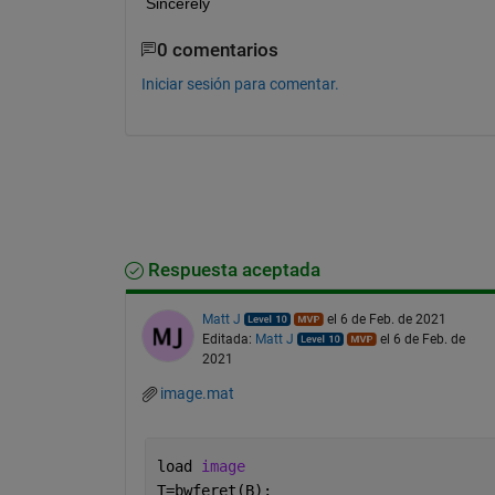
Sincerely 
0 comentarios
Iniciar sesión para comentar.
Respuesta aceptada
Matt J
el 6 de Feb. de 2021
Editada:
Matt J
el 6 de Feb. de
2021
image.mat
load 
image
T=bwferet(B);