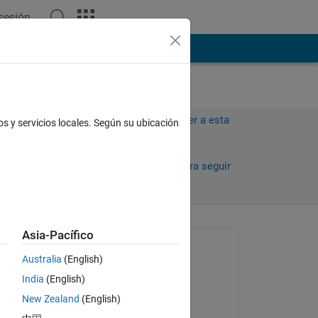
 sesión
ión
Más
Iniciar sesión para responder a esta
os y servicios locales. Según su ubicación
pregunta.
Compartir
Iniciar sesión para seguir
la actividad
Asia-Pacífico
Preguntada:
Australia
(English)
Daniel Chou
India
(English)
el 6 de Feb. de 2021
New Zealand
(English)
Comentada: