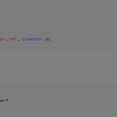
le'
,
'off'
,
'LineWidth'
,3);
on !!!