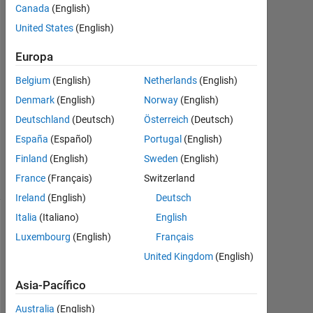
Canada
(English)
2021
1
United States
(English)
Respuesta
Europa
Respuesta
Belgium
(English)
Netherlands
(English)
aceptada
Denmark
(English)
Norway
(English)
Actualizado
Deutschland
(Deutsch)
Österreich
(Deutsch)
a las 22
España
(Español)
Portugal
(English)
Feb. 2021
Finland
(English)
Sweden
(English)
9 Visualizaciones
France
(Français)
Switzerland
(30 días)
Ireland
(English)
Deutsch
Italia
(Italiano)
English
Luxembourg
(English)
Français
United Kingdom
(English)
Asia-Pacífico
Australia
(English)