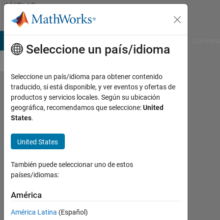
Saltar al contenido
MATLAB
Answers
B Answers
File Exchange
Cody
AI Chat Playground
Convers
Seleccione un país/idioma
Seleccione un país/idioma para obtener contenido
traducido, si está disponible, y ver eventos y ofertas de
Simulink
productos y servicios locales. Según su ubicación
geográfica, recomendamos que seleccione:
United
Sliders
States
.
Disappear
When
United States
Adjusted
También puede seleccionar uno de estos
países/idiomas:
Austin
Anthis
América
16
América Latina
(Español)
Feb.