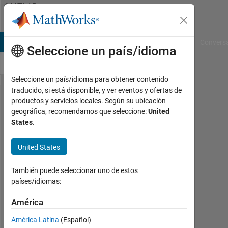
Saltar al contenido
MATLAB
Answers
B Answers
File Exchange
Cody
AI Chat Playground
Convers
Seleccione un país/idioma
Seleccione un país/idioma para obtener contenido
traducido, si está disponible, y ver eventos y ofertas de
Problem
productos y servicios locales. Según su ubicación
geográfica, recomendamos que seleccione:
United
with
States
.
fscanf
command
United States
in
También puede seleccionar uno de estos
creating
países/idiomas:
.txt file
América
Ivan
América Latina
(Español)