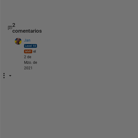
e
?
2
comentarios
Jan
el
2 de
Mzo. de
2021
"
I 
h
a
v
e 
t