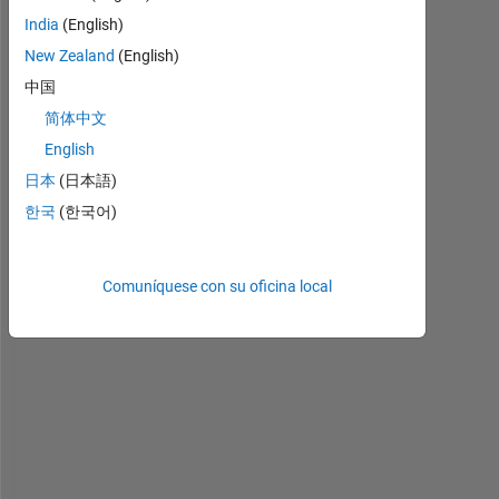
India
(English)
New Zealand
(English)
中国
Result_new.txt
简体中文
English
日本
(日本語)
I 
한국
(한국어)
w
o
u
l
Comuníquese con su oficina local
d 
l
i
k
e 
t
o 
c
r