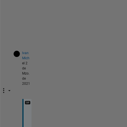
v
e
m
e
n
t
.
Ivan
Mich
el 2
de
Mzo.
de
2021
c
o
m