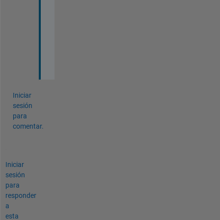
d 
d
a
t
a
Iniciar
sesión
para
comentar.
Iniciar
sesión
para
responder
a
esta