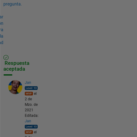
pregunta.
ar
ón
ra
la
ad
Respuesta
aceptada
Jan
el
2 de
Mzo. de
2021
Editada:
Jan
el