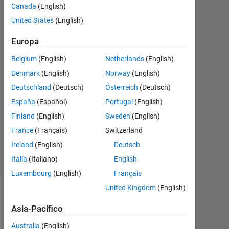
Mich
Canada
(English)
2
United States
(English)
Mzo.
2021
Europa
1
Respuesta
Belgium
(English)
Netherlands
(English)
Denmark
(English)
Norway
(English)
Respuesta
Deutschland
(Deutsch)
Österreich
(Deutsch)
aceptada
España
(Español)
Portugal
(English)
Actualizado
Finland
(English)
Sweden
(English)
a las 2
France
(Français)
Switzerland
Mzo. 2021
Ireland
(English)
Deutsch
12 Visualizaciones
Italia
(Italiano)
English
(30 días)
Luxembourg
(English)
Français
United Kingdom
(English)
Asia-Pacífico
Australia
(English)