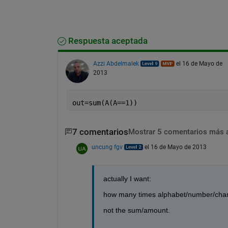
Respuesta aceptada
Azzi Abdelmalek
el 16 de Mayo de
2013
out=sum(A(A==1))
7 comentarios
Mostrar 5 comentarios más 
uncung fgv
el 16 de Mayo de 2013
actually I want:
how many times alphabet/number/charac
not the sum/amount.