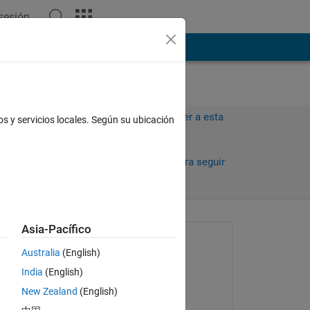
 sesión
ión
Más
Iniciar sesión para responder a esta
os y servicios locales. Según su ubicación
pregunta.
Compartir
Iniciar sesión para seguir
la actividad
antiguos
Asia-Pacífico
Preguntada:
Australia
(English)
uncung fgv
India
(English)
el 16 de Mayo de 2013
New Zealand
(English)
Aceptada:
1 1 