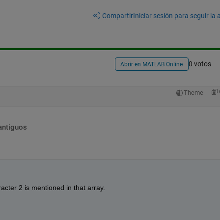
Compartir
Iniciar sesión para seguir la 
0 votos
Abrir en MATLAB Online
Theme
antiguos
ter 2 is mentioned in that array.