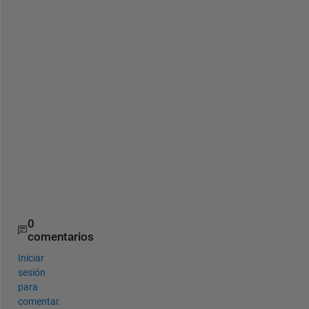
r
t
u
a
l 
m
a
c
h
i
n
e
s
0
comentarios
Iniciar
sesión
para
comentar.