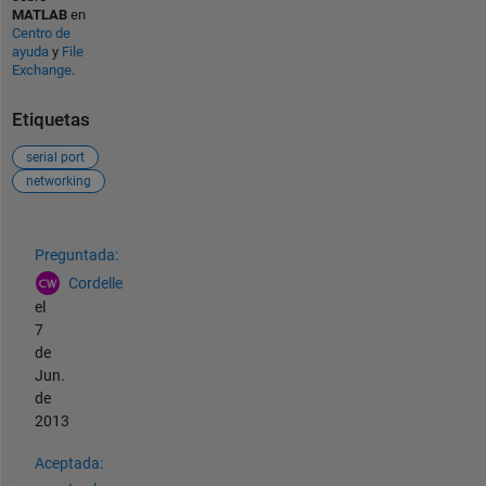
MATLAB
en
Centro de
ayuda
y
File
Exchange
.
Etiquetas
serial port
networking
Ver también
Preguntada:
Cordelle
el
7
de
Jun.
de
2013
Aceptada: