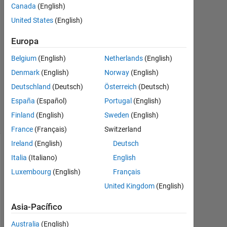
Canada
(English)
Cordelle
7
United States
(English)
Jun.
2013
Europa
1
Belgium
(English)
Netherlands
(English)
Respuesta
Denmark
(English)
Norway
(English)
Respuesta
Deutschland
(Deutsch)
Österreich
(Deutsch)
aceptada
España
(Español)
Portugal
(English)
9 Visualizaciones
Finland
(English)
Sweden
(English)
(30 días)
France
(Français)
Switzerland
Ireland
(English)
Deutsch
Italia
(Italiano)
English
Luxembourg
(English)
Français
United Kingdom
(English)
Asia-Pacífico
Australia
(English)