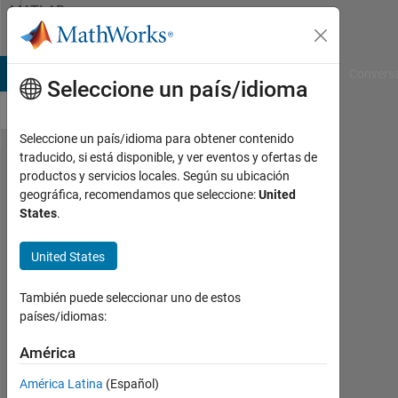
Saltar al contenido
MATLAB
Answers
B Answers
File Exchange
Cody
AI Chat Playground
Convers
Seleccione un país/idioma
Seleccione un país/idioma para obtener contenido
traducido, si está disponible, y ver eventos y ofertas de
How do
productos y servicios locales. Según su ubicación
geográfica, recomendamos que seleccione:
United
you
States
.
connect
to a
United States
remote
También puede seleccionar uno de estos
machine
países/idiomas:
in
América
MatLAB?
América Latina
(Español)