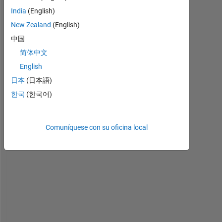
I 
India
(English)
n
New Zealand
(English)
e
中国
e
d 
简体中文
b
English
e 
日本
(日本語)
a
b
한국
(한국어)
l
e 
t
Comuníquese con su oficina local
o 
c
o
m
m
u
n
i
c