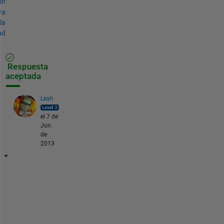
ón
ra
la
ad
Respuesta
aceptada
Leah
el 7 de
Jun.
de
2013
i
f 
t
h