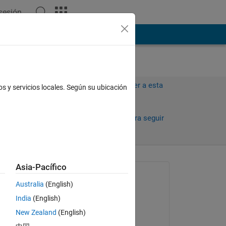
 sesión
ión
Más
Iniciar sesión para responder a esta
os y servicios locales. Según su ubicación
pregunta.
Compartir
Iniciar sesión para seguir
la actividad
Asia-Pacífico
Preguntada:
Australia
(English)
Federico Manfrin
India
(English)
el 15 de Abr. de 2021
New Zealand
(English)
Editada: