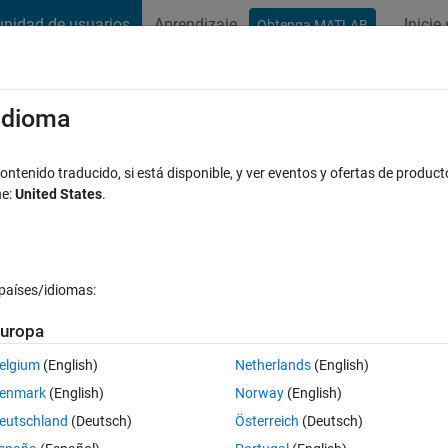
nidad de usuarios
Aprendizaje
Inicie
Obtenga MATLAB
t Playground
Conversaciones
Competiciones
Blogs
Publicac
xaminar
Preguntas frecuentes sobre MATLAB
Más
/idioma
 motor
ntenido traducido, si está disponible, y ver eventos y ofertas de product
ne:
United States
.
Actualizado a las 26 Abr. 2021
a
23 Visualizaciones (30 días)
países/idiomas:
uropa
elgium
(English)
Netherlands
(English)
0 votos
enmark
(English)
Norway
(English)
fem-exported flux and torque table?
eutschland
(Deutsch)
Österreich
(Deutsch)