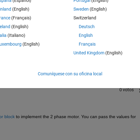
spaña
(Español)
Portugal
(English)
inland
(English)
Sweden
(English)
rance
(Français)
Switzerland
reland
(English)
Deutsch
talia
(Italiano)
English
uxembourg
(English)
Français
Iniciar sesión para responder a esta 
United Kingdom
(English)
Compartir
Iniciar sesión para seguir la 
Comuníquese con su oficina local
0 votos
r block
 to implement the 2 phase motor. You can pass the values for 