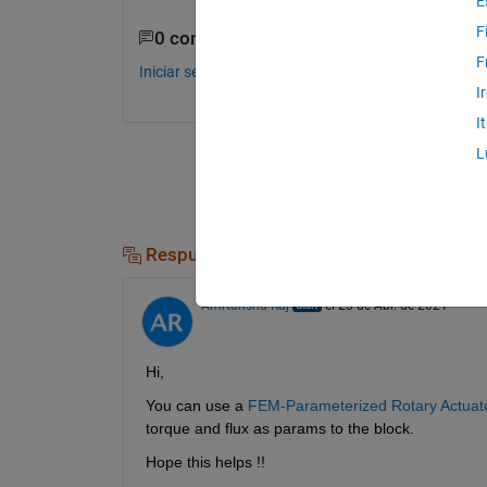
E
F
0 comentarios
F
Iniciar sesión para comentar.
I
I
L
Respuestas (1)
Amrtanshu Raj
el 23 de Abr. de 2021
Hi,
You can use a 
FEM-Parameterized Rotary Actuato
torque and flux as params to the block.
Hope this helps !!