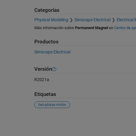
Categorías
Physical Modeling
Simscape Electrical
Electrical 
Más información sobre
Permanent Magnet
en
Centro de a
Productos
Simscape Electrical
Versión
R2021a
Etiquetas
two-phase motor
Ver también