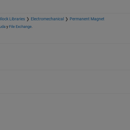
Block Libraries
Electromechanical
Permanent Magnet
yuda
y
File Exchange
.