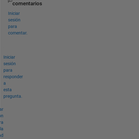
comentarios
Iniciar
sesión
para
comentar.
Iniciar
sesión
para
responder
a
esta
pregunta.
ar
ón
ra
la
ad