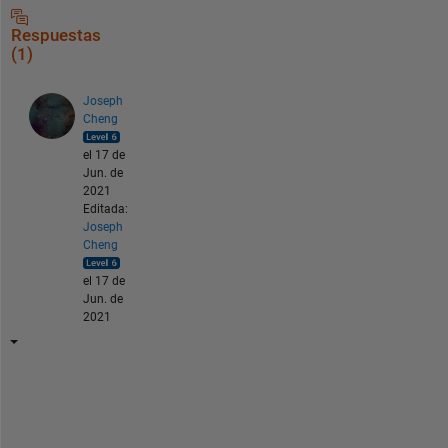
Respuestas
(1)
Joseph
Cheng
el 17 de
Jun. de
2021
Editada:
Joseph
Cheng
el 17 de
Jun. de
2021
c
o