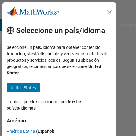
Saltar al contenido
MATLAB
Answers
B Answers
File Exchange
Cody
AI Chat Playground
Convers
Seleccione un país/idioma
Seleccione un país/idioma para obtener contenido
traducido, si está disponible, y ver eventos y ofertas de
カ
productos y servicios locales. Según su ubicación
geográfica, recomendamos que seleccione:
United
ス
States
.
タ
ム
United States
学
También puede seleccionar uno de estos
習
países/idiomas:
ル
América
ー
プ
América Latina
(Español)