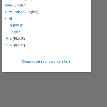
India
(English)
New Zealand
(English)
中国
こ
简体中文
ん
English
に
ち
日本
(日本語)
は
한국
(한국어)
。
機
Comuníquese con su oficina local
械
学
習
を
行
っ
て
い
る