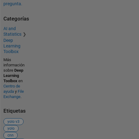
pregunta.
Categorías
AI and
Statistics
Deep
Learning
Toolbox
Más
información
sobre
Deep
Learning
Toolbox
en
Centro de
ayuda
y
File
Exchange
.
Etiquetas
yolo v3
yolo
cnn