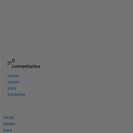
願
い
い
た
し
ま
す
。
0
comentarios
Iniciar
sesión
para
comentar.
Iniciar
sesión
para