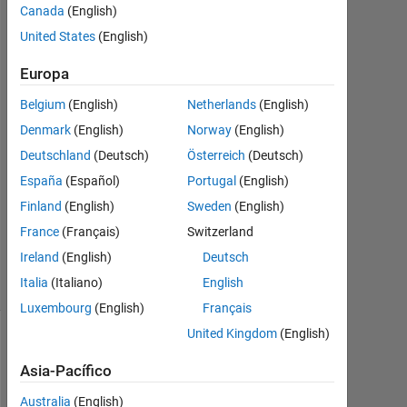
に
Canada
(English)
関
United States
(English)
し
Europa
て
Belgium
(English)
Netherlands
(English)
Denmark
(English)
Norway
(English)
HY
Deutschland
(Deutsch)
Österreich
(Deutsch)
2
España
(Español)
Portugal
(English)
Jul.
2021
Finland
(English)
Sweden
(English)
0
France
(Français)
Switzerland
Respuestas
Ireland
(English)
Deutsch
1 Visualización
Italia
(Italiano)
English
(30 días)
Luxembourg
(English)
Français
United Kingdom
(English)
Asia-Pacífico
Australia
(English)