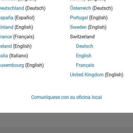
Please
login
to endorse this person in a skill
Deutschland
(Deutsch)
Österreich
(Deutsch)
España
(Español)
Portugal
(English)
inland
(English)
Sweden
(English)
rance
(Français)
Switzerland
reland
(English)
Deutsch
talia
(Italiano)
English
Luxembourg
(English)
Français
United Kingdom
(English)
No Endorsements received
Comuníquese con su oficina local