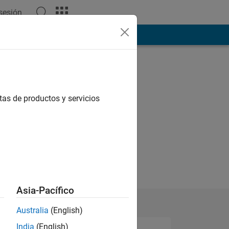
 sesión
ión
Más
tas de productos y servicios
Asia-Pacífico
Australia
(English)
India
(English)