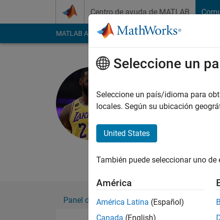
Saltar al contenido
Centro de ayuda de MATLAB
Comu
MATLAB Answers
File Exchange
Cody
AI Cha
Seleccione un pa
Prasanth 
Seleccione un país/idioma para obten
MathWorks
locales. Según su ubicación geogr
Con actividad desde 2017
Followers:
0
Followi
United States
Follow
Mensaj
También puede seleccionar uno de 
América
Panel de control
Insignias
Aprobacion
América Latina
(Español)
Canada
(English)