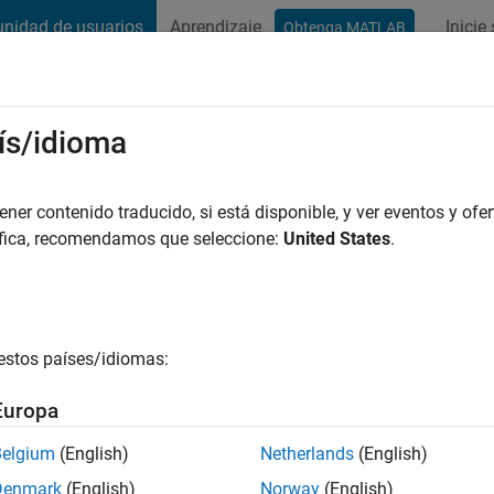
nidad de usuarios
Aprendizaje
Inicie
Obtenga MATLAB
t Playground
Conversaciones
Competiciones
Blogs
Publicac
ís/idioma
Sunkara
er contenido traducido, si está disponible, y ver eventos y ofer
áfica, recomendamos que seleccione:
United States
.
ng:
0
e
estos países/idiomas:
Europa
es
Belgium
(English)
Netherlands
(English)
Denmark
(English)
Norway
(English)