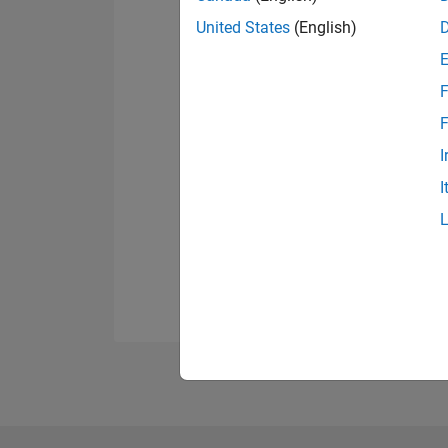
United States
(English)
F
F
I
I