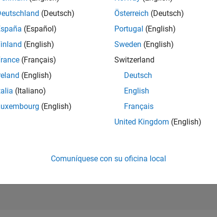
CLASIFICACIÓ
Deutschland
(Deutsch)
Österreich
(Deutsch)
532
of 302.025
España
(Español)
Portugal
(English)
REPUTACIÓN
inland
(English)
Sweden
(English)
148
rance
(Français)
Switzerland
CONTRIBUCIO
reland
(English)
Deutsch
0
Preguntas
118
Respuesta
talia
(Italiano)
English
Luxembourg
(English)
Français
ACEPTACIÓN 
RESPUESTAS
United Kingdom
(English)
0.00%
25
07/25
L
09/25
11/25
01/26
03/26
05/26
07/26
CRONOLOGÍA
VOTOS RECIBI
15
Comuníquese con su oficina local