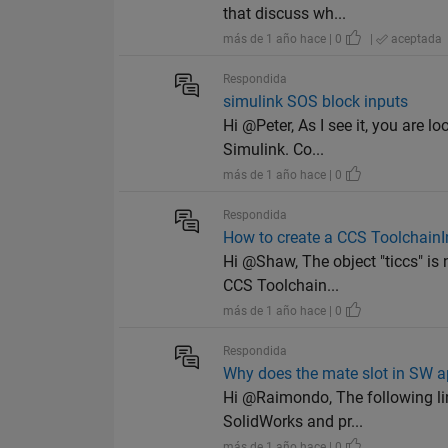
that discuss wh...
más de 1 año hace | 0
|
aceptada
Respondida
simulink SOS block inputs
Hi @Peter, As I see it, you are l
Simulink. Co...
más de 1 año hace | 0
Respondida
How to create a CCS ToolchainI
Hi @Shaw, The object "ticcs" is
CCS Toolchain...
más de 1 año hace | 0
Respondida
Why does the mate slot in SW 
Hi @Raimondo, The following li
SolidWorks and pr...
más de 1 año hace | 0