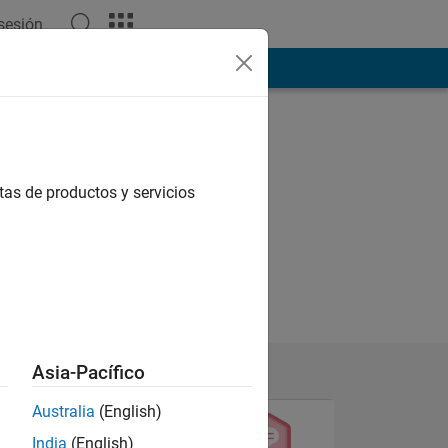
 sesión
ión
Más
tas de productos y servicios
Asia-Pacífico
Australia
(English)
India
(English)