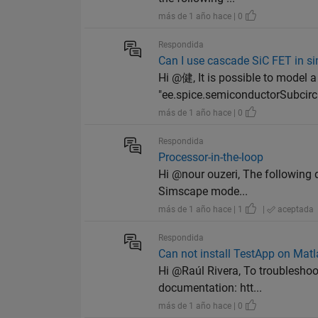
más de 1 año hace | 0
Respondida
Can I use cascade SiC FET in 
Hi @健, It is possible to model 
"ee.spice.semiconductorSubcircu
más de 1 año hace | 0
Respondida
Processor-in-the-loop
Hi @nour ouzeri, The following 
Simscape mode...
más de 1 año hace | 1
|
aceptada
Respondida
Can not install TestApp on Mat
Hi @Raúl Rivera, To troubleshoot 
documentation: htt...
más de 1 año hace | 0