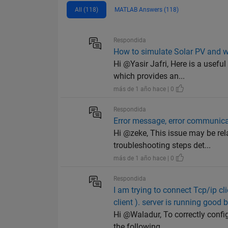
All (118)
MATLAB Answers (118)
Respondida
How to simulate Solar PV and wi
Hi @Yasir Jafri, Here is a usef
which provides an...
más de 1 año hace | 0
Respondida
Error message, error communica
Hi @zeke, This issue may be re
troubleshooting steps det...
más de 1 año hace | 0
Respondida
I am trying to connect Tcp/ip cli
client ). server is running good 
Hi @Waladur, To correctly confi
the following ...