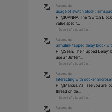
Respondida
usage of switch block : simspace,
Hi @IOANNA, The "Switch Block" i
value specif...
más de 1 año hace | 0
Respondida
Simulink tapped delay block wit
Hi @Sean, The "Tapped Delay" bl
use a "Buffer"...
más de 1 año hace | 0
Respondida
Interacting with docker microse
Hi @Marcus, As I see you are loo
thread on de...
más de 1 año hace | 0
Respondida