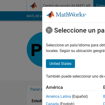
Saltar al contenido
Centro de ayuda de MATLAB
Comu
MATLAB Answers
File Exchange
Cody
AI Cha
Seleccione un pa
praguna m
Last seen: alrededor
Seleccione un país/idioma para obten
desde 2024
locales. Según su ubicación geogr
Followers:
2
Followi
United States
Follow
También puede seleccionar uno de 
América
Panel de control
Insignias
Aprobacion
América Latina
(Español)
Estadística
Canada
(English)