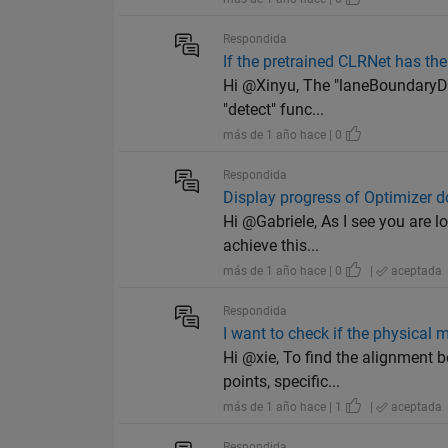
Respondida
If the pretrained CLRNet has th
Hi @Xinyu, The "laneBoundaryDet
"detect" func...
más de 1 año hace | 0
Respondida
Display progress of Optimizer d
Hi @Gabriele, As I see you are l
achieve this...
más de 1 año hace | 0
|
aceptada
Respondida
I want to check if the physical 
Hi @xie, To find the alignment 
points, specific...
más de 1 año hace | 1
|
aceptada
Respondida