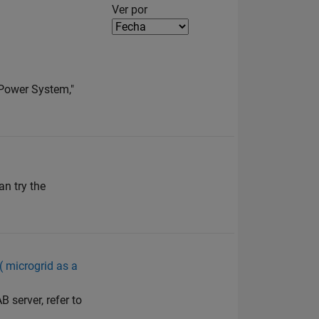
Filter2
Ver por
 Power System,"
n try the
 ( microgrid as a
 server, refer to