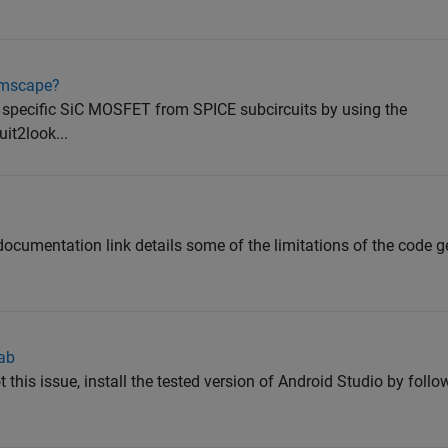
simscape?
a specific SiC MOSFET from SPICE subcircuits by using the
it2look...
documentation link details some of the limitations of the code g
lab
this issue, install the tested version of Android Studio by follo