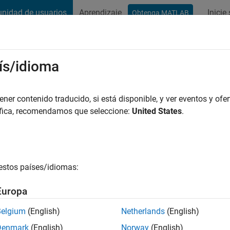
nidad de usuarios
Aprendizaje
Inicie
Obtenga MATLAB
t Playground
Conversaciones
Competiciones
Blogs
Publicac
ís/idioma
anvi
 de 1 año hace
|
Con actividad
er contenido traducido, si está disponible, y ver eventos y ofer
áfica, recomendamos que seleccione:
United States
.
ng:
0
estos países/idiomas:
Europa
es
Belgium
(English)
Netherlands
(English)
Denmark
(English)
Norway
(English)