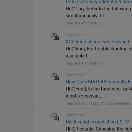
Data dictionary addEntry "datab
Hi @Cory, Refer to the followin
simultaneously: ht...
más de 1 año hace | 0
Respondida
XCP internal error while using
Hi @Anuj, For troubleshooting st
available t...
más de 1 año hace | 0
Respondida
How Does MATLAB Internally Fo
Hi @Farid, In the functions "getA
inputs/observat...
más de 1 año hace | 0
|
aceptada
Respondida
Multi variable prediction LSTM
Hi @Riccardo, Choosing the righ