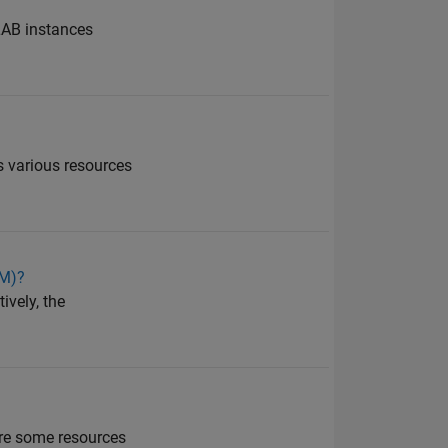
LAB instances
s various resources
TM)?
ively, the
are some resources