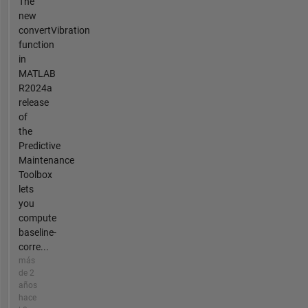
The
new
convertVibration
function
in
MATLAB
R2024a
release
of
the
Predictive
Maintenance
Toolbox
lets
you
compute
baseline-
corre...
más
de 2
años
hace