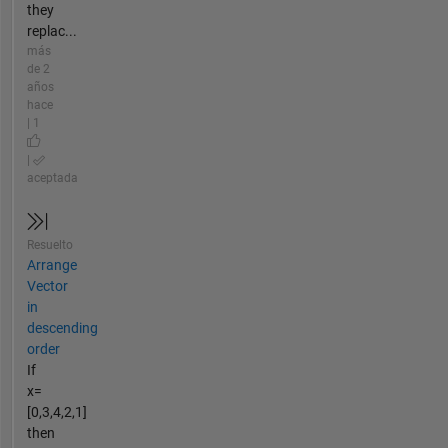
they
replac...
más
de 2
años
hace
| 1
|
aceptada
Resuelto
Arrange
Vector
in
descending
order
If
x=
[0,3,4,2,1]
then