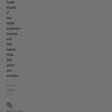
table
inputs.
If
the
table
columns
names
are
the
same,
then
the
plots
are
overlay...
6
meses
hace |
1
Respondida