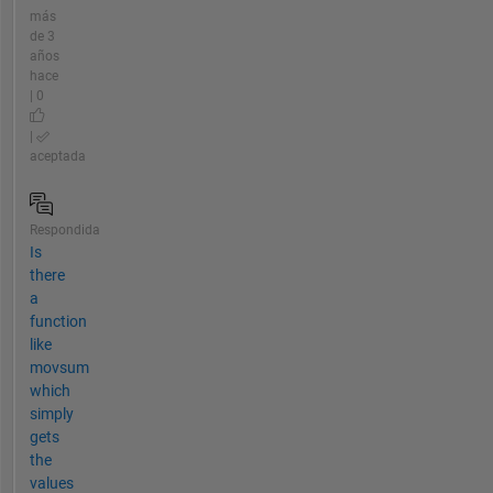
más
de 3
años
hace
| 0
|
aceptada
Respondida
Is
there
a
function
like
movsum
which
simply
gets
the
values