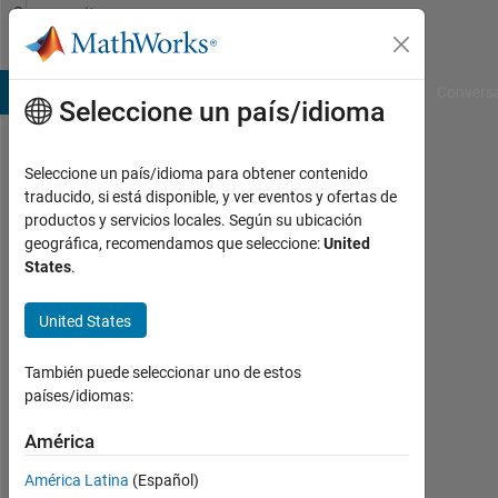
Saltar al contenido
Community
Profile
B Answers
File Exchange
Cody
AI Chat Playground
Convers
Seleccione un país/idioma
Seleccione un país/idioma para obtener contenido
Bora
traducido, si está disponible, y ver eventos y ofertas de
productos y servicios locales. Según su ubicación
Eryilmaz
geográfica, recomendamos que seleccione:
United
States
.
MathWorks
United States
Last
seen:
También puede seleccionar uno de estos
3
países/idiomas:
meses
América
hace
|
América Latina
(Español)
Con