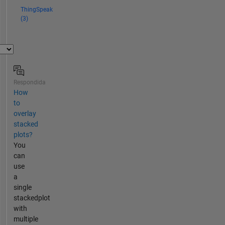
ThingSpeak
(3)
Respondida
How
to
overlay
stacked
plots?
You
can
use
a
single
stackedplot
with
multiple