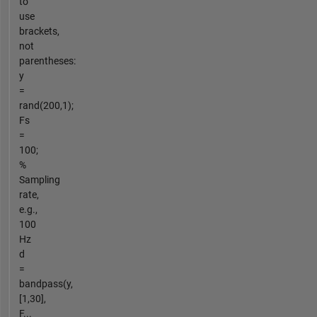
to
use
brackets,
not
parentheses:
y
=
rand(200,1);
Fs
=
100;
%
Sampling
rate,
e.g.,
100
Hz
d
=
bandpass(y,
[1,30],
F...