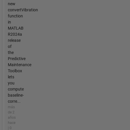
new
convertVibration
function
in
MATLAB
R2024a
release
of
the
Predictive
Maintenance
Toolbox
lets
you
compute
baseline-
corre...
más
de 2
años
hace
| 0