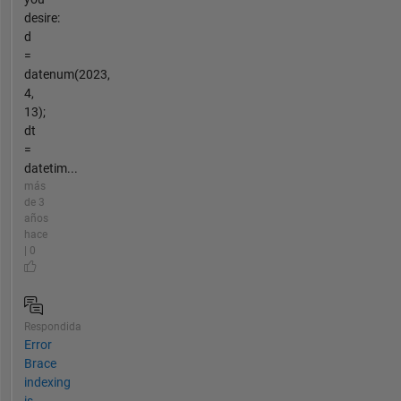
desire:
d
=
datenum(2023,
4,
13);
dt
=
datetim...
más
de 3
años
hace
| 0
Respondida
Error
Brace
indexing