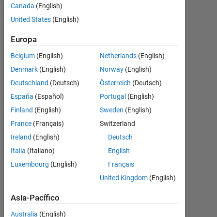
Canada
(English)
actividad
desde
United States
(English)
2011
Europa
Followers:
Belgium
(English)
Netherlands
(English)
0
Denmark
(English)
Norway
(English)
Following:
Deutschland
(Deutsch)
Österreich
(Deutsch)
0
España
(Español)
Portugal
(English)
Finland
(English)
Sweden
(English)
Follow
France
(Français)
Switzerland
Mensaje
Ireland
(English)
Deutsch
Italia
(Italiano)
English
Luxembourg
(English)
Français
Panel de control
United Kingdom
(English)
Asia-Pacífico
Estadística
Australia
(English)
MATLAB Answers
Cody
ThingSpeak
All