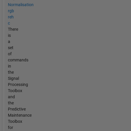
Normalisation
rgb
reh
c
There
is
a
set
of
commands
in
the
Signal
Processing
Toolbox
and
the
Predictive
Maintenance
Toolbox
for