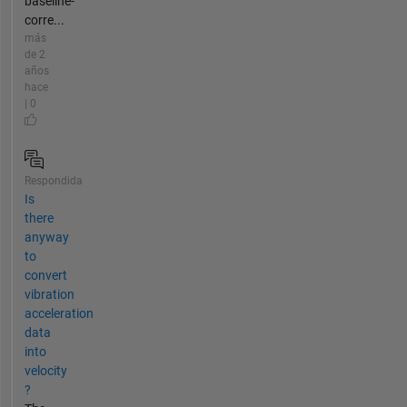
baseline-
corre...
más
de 2
años
hace
| 0
Respondida
Is
there
anyway
to
convert
vibration
acceleration
data
into
velocity
?