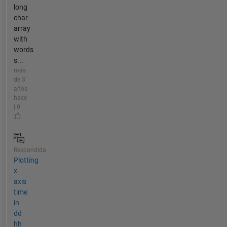
long
char
array
with
words
s...
más
de 3
años
hace
| 0
Respondida
Plotting
x-
axis
time
in
dd
hh