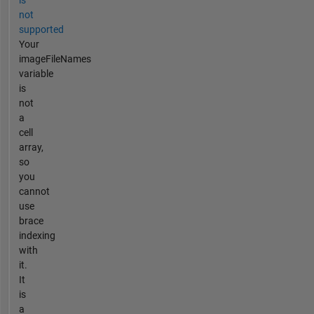
is
not
supported
Your
imageFileNames
variable
is
not
a
cell
array,
so
you
cannot
use
brace
indexing
with
it.
It
is
a