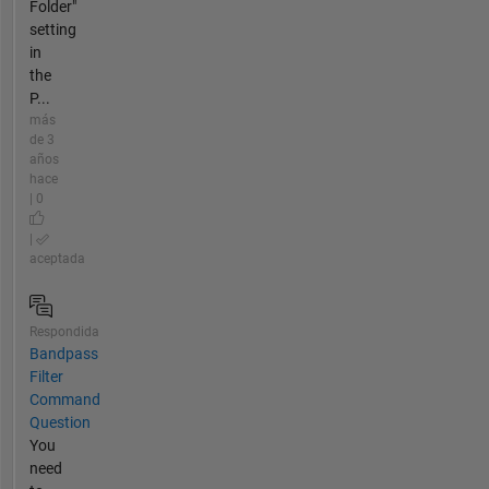
Folder"
setting
in
the
P...
más
de 3
años
hace
| 0
|
aceptada
Respondida
Bandpass
Filter
Command
Question
You
need