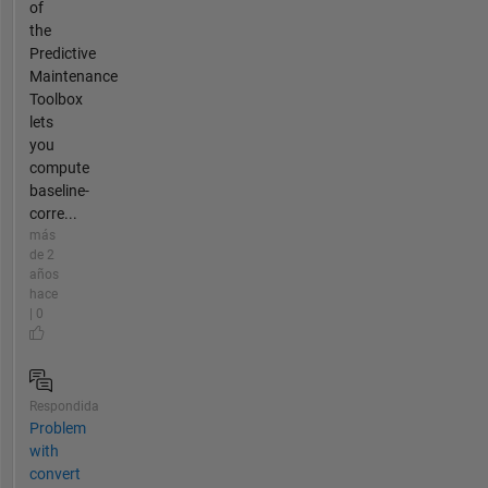
of
the
Predictive
Maintenance
Toolbox
lets
you
compute
baseline-
corre...
más
de 2
años
hace
| 0
Respondida
Problem
with
convert