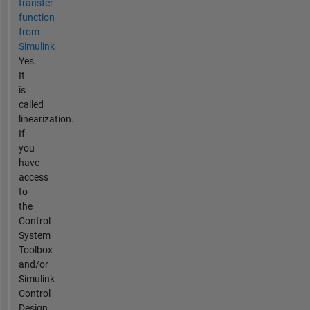
transfer
function
from
Simulink
Yes.
It
is
called
linearization.
If
you
have
access
to
the
Control
System
Toolbox
and/or
Simulink
Control
Design,