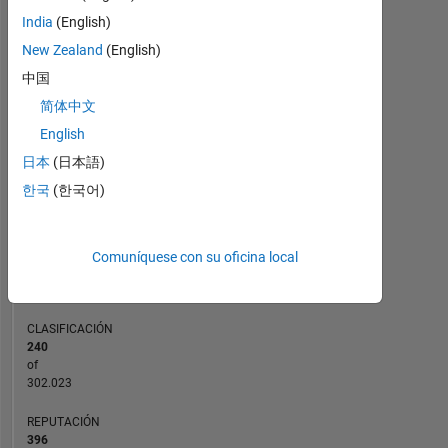
India
(English)
-20
-10
90
80
New Zealand
(English)
70
中国
60
CONTRIBUCIONES
简体中文
50
10
40
English
30
日本
(日本語)
20
한국
(한국어)
10
0
01/13
08/14
03/16
10/17
05/19
12/20
07/22
02/24
09/25
04/13
02/15
12/16
10/18
08/20
06/22
04/24
02/26
06/11
07/13
08/15
09/17
L
10/19
11/21
12/23
01/26
Comuníquese con su oficina local
CRONOLOGÍA
CLASIFICACIÓN
240
of
302.023
REPUTACIÓN
396