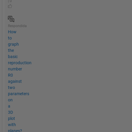
| 0
Respondida
How
to
graph
the
basic
reproduction
number
R0
against
two
parameters
on
a
3D
plot
with
planes?