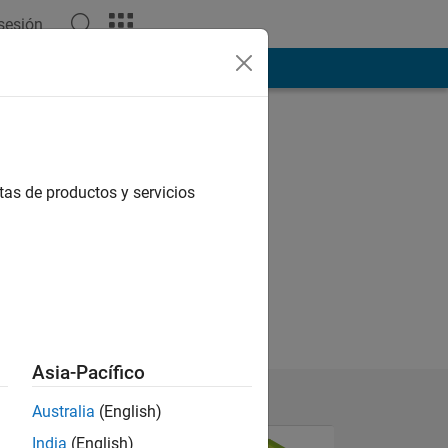
 sesión
ión
Más
tas de productos y servicios
Asia-Pacífico
Australia
(English)
India
(English)