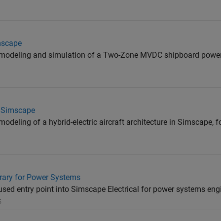
mscape
modeling and simulation of a Two-Zone MVDC shipboard power
in Simscape
deling of a hybrid-electric aircraft architecture in Simscape, f
brary for Power Systems
sed entry point into Simscape Electrical for power systems eng
5