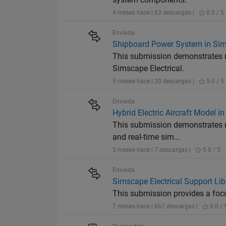
4 meses hace | 63 descargas |
0.0 / 5
Enviada
Shipboard Power System in Si
This submission demonstrates 
Simscape Electrical.
5 meses hace | 20 descargas |
5.0 / 5
Enviada
Hybrid Electric Aircraft Model 
This submission demonstrates mo
and real-time sim...
5 meses hace | 7 descargas |
5.0 / 5
Enviada
Simscape Electrical Support Li
This submission provides a focu
7 meses hace | 667 descargas |
0.0 / 