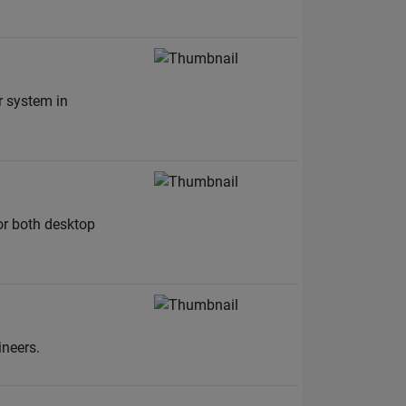
 system in
or both desktop
ineers.