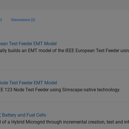
2)
Discussions (2)
opean Test Feeder EMT Model
cally builds an EMT model of the IEEE European Test Feeder usi
 Node Test Feeder EMT Model
IEEE 123 Node Test Feeder using Simscape native technology.
 Battery and Fuel Cells
 of a Hybrid Microgrid through incremental creation, test and in