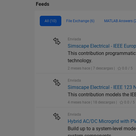
Feeds
All (10)
File Exchange (6)
MATLAB Answers (
Enviada
Simscape Electrical - IEEE Eur
​​This contribution programmati
technology.
2 meses hace | 7 descargas |
0.0 / 5
Enviada
Simscape Electrical - IEEE 123
​​This contribution models the 
4 meses hace | 18 descargas |
0.0 / 5
Enviada
Hybrid AC/DC Microgrid with PV,
Build up to a system-level model
system components.