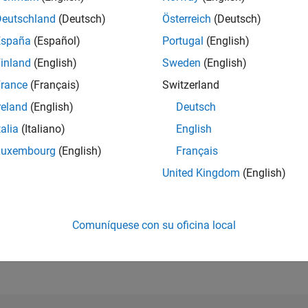
Deutschland
(Deutsch)
Österreich
(Deutsch)
CLASIFICACIÓ
ions
488
of 21.508
España
(Español)
Portugal
(English)
inland
(English)
Sweden
(English)
REPUTACIÓN
3.487
rance
(Français)
Switzerland
reland
(English)
Deutsch
EVALUACIÓN 
5.00
talia
(Italiano)
English
CONTRIBUCIO
Luxembourg
(English)
Français
6
Archivos
United Kingdom
(English)
DESCARGAS
22
06/23
L
12/23
06/24
12/24
06/25
12/25
06/26
792
CRONOLOGÍA
Comuníquese con su oficina local
ALL TIME
DESCARGAS
11975