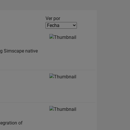
Filter2
Ver por
ng Simscape native
tegration of