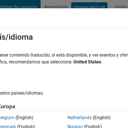
nidad de usuarios
Aprendizaje
Inicie
Obtenga MATLAB
t Playground
Conversaciones
Competiciones
Blogs
Publicac
ís/idioma
udgeon
er contenido traducido, si está disponible, y ver eventos y ofer
áfica, recomendamos que seleccione:
United States
.
ce
|
Con actividad desde 2020
ing:
0
e
estos países/idiomas:
Europa
es
Belgium
(English)
Netherlands
(English)
Denmark
(English)
Norway
(English)