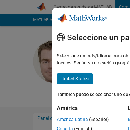
Saltar al contenido
Centro de ayuda de MATLAB
Comu
MATLAB Answers
File Exchange
Cody
AI Cha
Seleccione un pa
Graham D
Seleccione un país/idioma para obten
MathWorks
locales. Según su ubicación geogr
Last seen: 4 días ha
Followers:
30
Follow
United States
Follow
Mensaj
También puede seleccionar uno de 
América
Panel de control
Insignias
Aprobacion
América Latina
(Español)
Canada
(English)