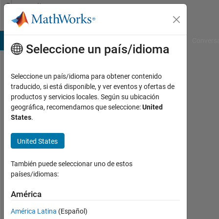
Saltar al contenido
Community
Profile
B Answers
File Exchange
Cody
AI Chat Playground
Convers
Seleccione un país/idioma
Seleccione un país/idioma para obtener contenido
traducido, si está disponible, y ver eventos y ofertas de
productos y servicios locales. Según su ubicación
geográfica, recomendamos que seleccione:
United
States
.
United States
N/A
Last
También puede seleccionar uno de estos
seen:
países/idiomas:
más
América
de 4
años
América Latina
(Español)
hace