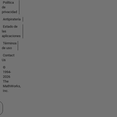
Política
de
privacidad
Antipiratería
Estado de
las
aplicaciones
Términos
de uso
Contact
Us
©
1994-
2026
The
MathWorks,
Inc.
cione un país/idioma