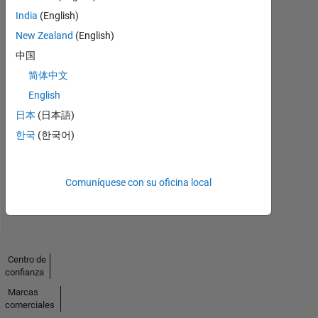
India
(English)
New Zealand
(English)
中国
简体中文
English
Sin
日本
(日本語)
한국
(한국어)
actividad
Comuníquese con su oficina local
Centro de
confianza
Marcas
comerciales