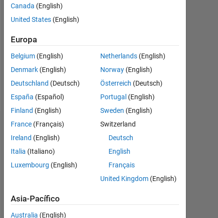
Canada
(English)
Followers:
United States
(English)
0
Europa
Following:
Belgium
(English)
Netherlands
(English)
0
Denmark
(English)
Norway
(English)
Deutschland
(Deutsch)
Österreich
(Deutsch)
Follow
España
(Español)
Portugal
(English)
Finland
(English)
Sweden
(English)
France
(Français)
Switzerland
Panel de control
Ireland
(English)
Deutsch
Feeds
Italia
(Italiano)
English
Luxembourg
(English)
Français
United Kingdom
(English)
Asia-Pacífico
Australia
(English)