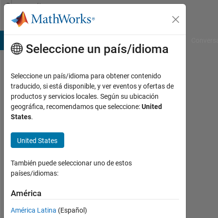
Saltar al contenido
Community
Profile
B Answers
File Exchange
Cody
AI Chat Playground
Convers
Seleccione un país/idioma
Seleccione un país/idioma para obtener contenido
traducido, si está disponible, y ver eventos y ofertas de
productos y servicios locales. Según su ubicación
geográfica, recomendamos que seleccione:
United
States
.
United States
N/A
Last
También puede seleccionar uno de estos
seen:
países/idiomas:
más
América
de 4
años
América Latina
(Español)
hace