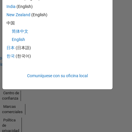
India
(English)
New Zealand
(English)
中国
简体中文
No
English
Badges
日本
(日本語)
Earned
한국
(한국어)
todo
ias
Comuníquese con su oficina local
Centro de
confianza
Marcas
comerciales
Política
de
privacidad