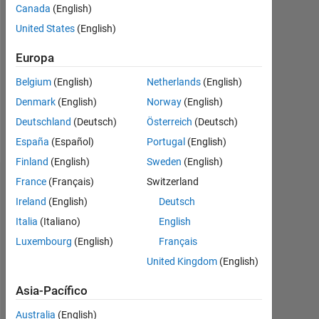
Canada
(English)
Followers:
United States
(English)
0
Europa
Following:
Belgium
(English)
Netherlands
(English)
0
Denmark
(English)
Norway
(English)
Deutschland
(Deutsch)
Österreich
(Deutsch)
Follow
España
(Español)
Portugal
(English)
Finland
(English)
Sweden
(English)
France
(Français)
Switzerland
Insignias
Ireland
(English)
Deutsch
Italia
(Italiano)
English
Luxembourg
(English)
Français
United Kingdom
(English)
Asia-Pacífico
Australia
(English)