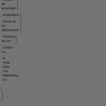
de
privacidad
Antipiratería
Estado de
las
aplicaciones
Términos
de uso
Contact
Us
©
1994-
2026
The
MathWorks,
Inc.
cione un país/idioma