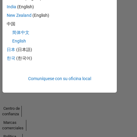
India
(English)
New Zealand
(English)
中国
简体中文
No
English
Endorsements
日本
(日本語)
한국
(한국어)
received
Comuníquese con su oficina local
Centro de
confianza
Marcas
comerciales
Política