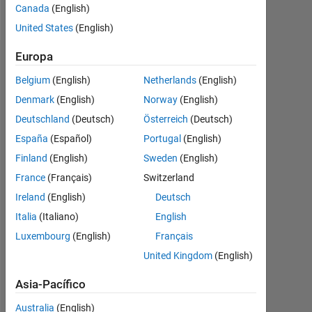
Follow
Canada
(English)
United States
(English)
Europa
Aprobaciones
Belgium
(English)
Netherlands
(English)
Please
Denmark
(English)
Norway
(English)
login
Deutschland
(Deutsch)
Österreich
(Deutsch)
to
endorse
España
(Español)
Portugal
(English)
this
Finland
(English)
Sweden
(English)
person
France
(Français)
Switzerland
in
a
Ireland
(English)
Deutsch
skill
Italia
(Italiano)
English
Luxembourg
(English)
Français
United Kingdom
(English)
Asia-Pacífico
Australia
(English)