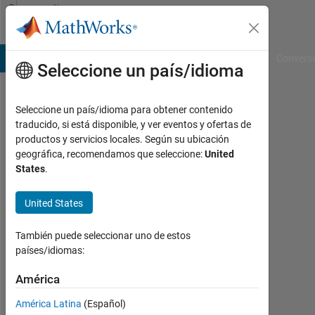
Saltar al contenido
Community
Profile
B Answers
File Exchange
Cody
AI Chat Playground
Convers
Seleccione un país/idioma
Seleccione un país/idioma para obtener contenido
Sim
traducido, si está disponible, y ver eventos y ofertas de
productos y servicios locales. Según su ubicación
Con
geográfica, recomendamos que seleccione:
United
actividad
States
.
desde
2019
United States
Followers:
0
También puede seleccionar uno de estos
países/idiomas:
Following:
1
América
América Latina
(Español)