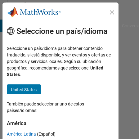
Saltar al contenido
Community
Profile
B Answers
File Exchange
Cody
AI Chat Playground
Convers
Seleccione un país/idioma
Seleccione un país/idioma para obtener contenido
Sim
traducido, si está disponible, y ver eventos y ofertas de
productos y servicios locales. Según su ubicación
Last
geográfica, recomendamos que seleccione:
United
seen:
States
.
alrededor
de 1 mes
United States
hace
|
Con
También puede seleccionar uno de estos
actividad
países/idiomas:
desde
2019
América
América Latina
(Español)
Followers: