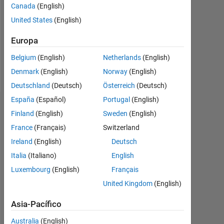
0
Canada
(English)
United States
(English)
Following:
1
Europa
Belgium
(English)
Netherlands
(English)
Follow
Denmark
(English)
Norway
(English)
Deutschland
(Deutsch)
Österreich
(Deutsch)
España
(Español)
Portugal
(English)
Insignias
Finland
(English)
Sweden
(English)
France
(Français)
Switzerland
Sim's
Insignias
Ireland
(English)
Deutsch
Italia
(Italiano)
English
MATLAB
Luxembourg
(English)
Français
Answers
Todo
Insignias
United Kingdom
(English)
Asia-Pacífico
Australia
(English)