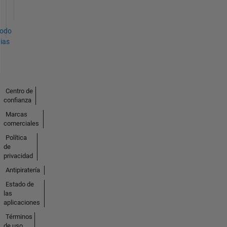
todo
ias
Centro de
confianza
Marcas
comerciales
Política
de
privacidad
Antipiratería
Estado de
las
aplicaciones
Términos
de uso