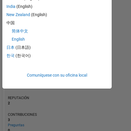
CONTRIBUCIONES
India
(English)
L
1
New Zealand
(English)
中国
简体中文
0
English
01/21
09/21
05/22
01/23
09/23
05/24
01/25
09/25
05/26
02/21
11/21
08/22
05/23
02/24
11/24
08/25
05/20
04/21
03/22
02/23
L
01/24
12/24
11/25
日本
(日本語)
CRONOLOGÍA
한국
(한국어)
CLASIFICACIÓN
Comuníquese con su oficina local
17.042
of
302.028
REPUTACIÓN
2
CONTRIBUCIONES
3
Preguntas
0