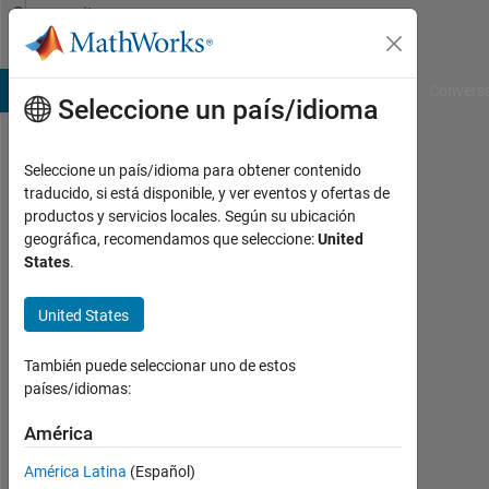
Saltar al contenido
Community
Profile
B Answers
File Exchange
Cody
AI Chat Playground
Convers
Seleccione un país/idioma
Seleccione un país/idioma para obtener contenido
Victor
traducido, si está disponible, y ver eventos y ofertas de
productos y servicios locales. Según su ubicación
Maciel
geográfica, recomendamos que seleccione:
United
States
.
Last
seen:
más
United States
de 3
años
También puede seleccionar uno de estos
hace
países/idiomas:
|
Con
América
actividad
América Latina
(Español)
desde