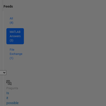
Feeds
All
(4)
MATLAB
Answers
(3)
File
Exchange
(1)
Pregunta
Is
it
possible