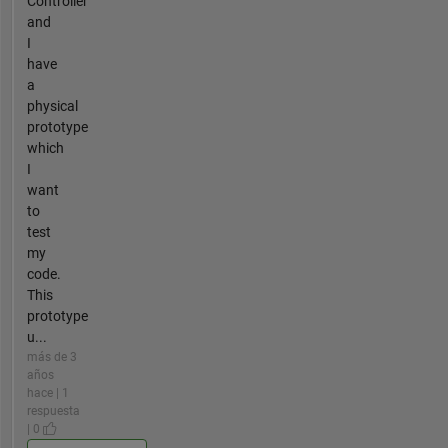
Controller
and
I
have
a
physical
prototype
which
I
want
to
test
my
code.
This
prototype
u...
más de 3
años
hace | 1
respuesta
| 0