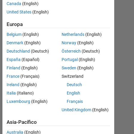
2020
Canada
(English)
United States
(English)
Followers:
0
Europa
Following:
Belgium
(English)
Netherlands
(English)
0
Denmark
(English)
Norway
(English)
Deutschland
(Deutsch)
Österreich
(Deutsch)
Follow
España
(Español)
Portugal
(English)
Finland
(English)
Sweden
(English)
France
(Français)
Switzerland
Panel de control
Ireland
(English)
Deutsch
Italia
(Italiano)
English
Estadística
Luxembourg
(English)
Français
MATLAB Answers
File Exchange
All
United Kingdom
(English)
Asia-Pacífico
-2
-1
3
2
Australia
(English)