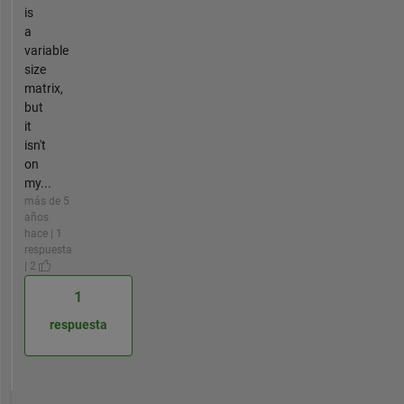
is
a
variable
size
matrix,
but
it
isn't
on
my...
más de 5
años
hace | 1
respuesta
| 2
1
respuesta