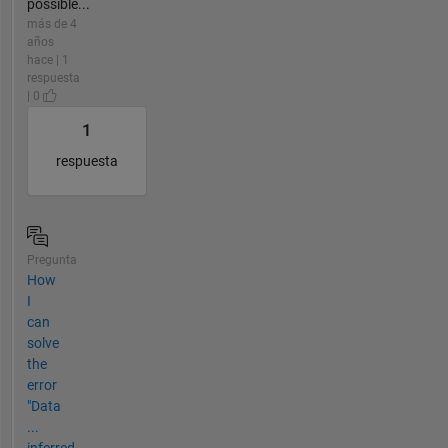
possible...
más de 4
años
hace | 1
respuesta
| 0
1
respuesta
Pregunta
How
I
can
solve
the
error
"Data
...
inferred