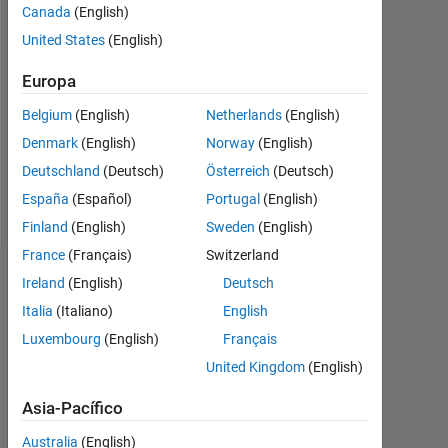
2021
Canada
(English)
United States
(English)
Followers:
0
Europa
Following:
Belgium
(English)
Netherlands
(English)
0
Denmark
(English)
Norway
(English)
Deutschland
(Deutsch)
Österreich
(Deutsch)
Follow
España
(Español)
Portugal
(English)
Finland
(English)
Sweden
(English)
France
(Français)
Switzerland
Panel de control
Ireland
(English)
Deutsch
Italia
(Italiano)
English
Estadística
Luxembourg
(English)
Français
MATLAB Answers
United Kingdom
(English)
Asia-Pacífico
-2
-1
3
2
Australia
(English)