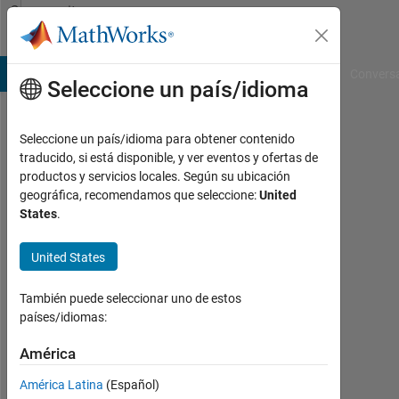
Saltar al contenido
Community
Profile
B Answers
File Exchange
Cody
AI Chat Playground
Convers
Seleccione un país/idioma
Seleccione un país/idioma para obtener contenido
Daniel
traducido, si está disponible, y ver eventos y ofertas de
productos y servicios locales. Según su ubicación
Faasen
geográfica, recomendamos que seleccione:
United
States
.
Last
seen:
casi
United States
3
años
También puede seleccionar uno de estos
hace
países/idiomas:
|
Con
América
actividad
América Latina
(Español)
desde