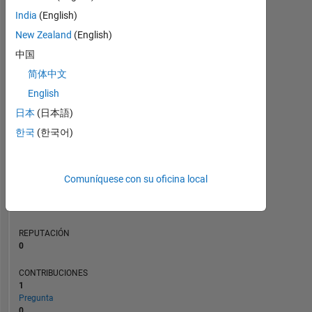
CONTRIBUCIONES
India
(English)
L
1
New Zealand
(English)
中国
简体中文
0
English
12/21
07/22
02/23
09/23
04/24
11/24
06/25
01/26
01/22
09/22
05/23
01/24
09/24
05/25
05/21
02/22
11/22
08/23
L
05/24
02/25
11/25
08/26
日本
(日本語)
CRONOLOGÍA
한국
(한국어)
CLASIFICACIÓN
Comuníquese con su oficina local
103.182
of
302.025
REPUTACIÓN
0
CONTRIBUCIONES
1
Pregunta
0