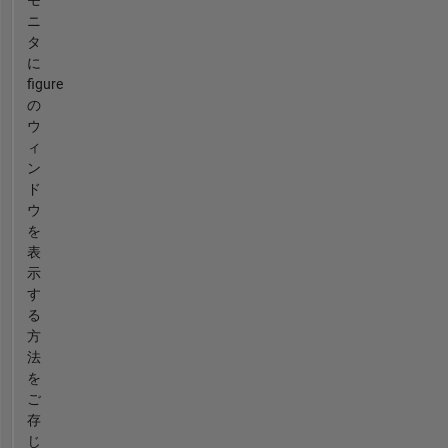
モ
ニ
タ
に
figure
の
ウ
ィ
ン
ド
ウ
を
表
示
す
る
方
法
を
ご
存
じ