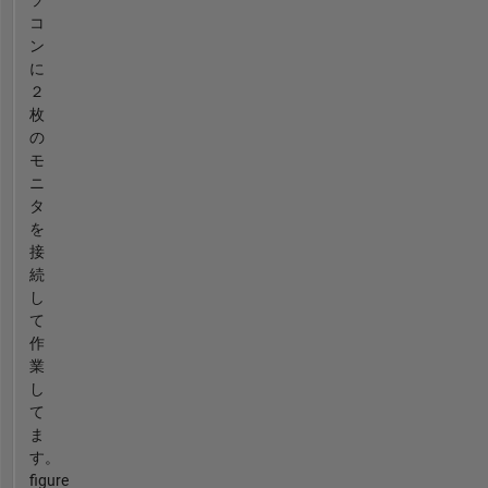
ソ
コ
ン
に
２
枚
の
モ
ニ
タ
を
接
続
し
て
作
業
し
て
ま
す。
figure