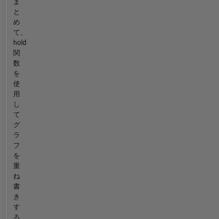
ま
と
め
て、
hold
関
数
を
使
用
し
て
グ
ラ
フ
を
重
ね
書
き
す
る