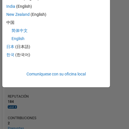
CONTRIBUCIONES
10
India
(English)
8
10
New Zealand
(English)
6
中国
4
简体中文
2
0
English
09/20
06/21
03/22
12/22
09/23
06/24
03/25
12/25
10/20
08/21
06/22
04/23
02/24
12/24
10/25
08/26
12/19
11/20
10/21
09/22
L
08/23
07/24
06/25
05/26
日本
(日本語)
CRONOLOGÍA
한국
(한국어)
CLASIFICACIÓN
Comuníquese con su oficina local
430
of
302.028
REPUTACIÓN
184
CONTRIBUCIONES
2
Preguntas