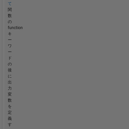
て
関
数
の
function
キ
ー
ワ
ー
ド
の
後
に
出
力
変
数
を
定
義
す