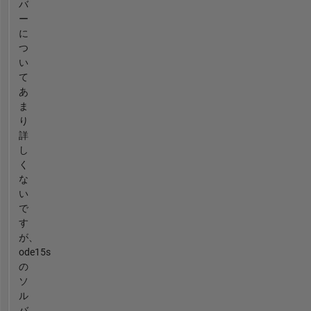
バ
ー
に
つ
い
て
あ
ま
り
詳
し
く
な
い
で
す
が、
ode15s
の
ソ
ル
バ