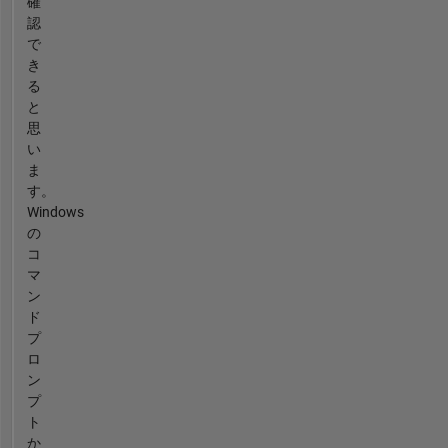
確
認
で
き
る
と
思
い
ま
す。
Windows
の
コ
マ
ン
ド
プ
ロ
ン
プ
ト
か