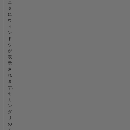
ニ
タ
に
ウ
ィ
ン
ド
ウ
が
表
示
さ
れ
ま
す。
セ
カ
ン
ダ
リ
の