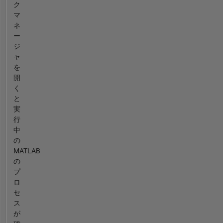
ク
マ
ネ
ー
ジ
ャ
を
開
く
と
実
行
中
の
MATLAB
の
プ
ロ
セ
ス
が