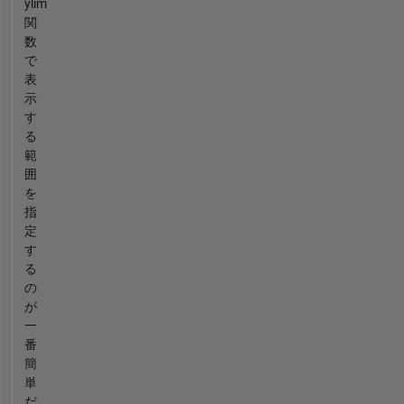
ylim
関
数
で
表
示
す
る
範
囲
を
指
定
す
る
の
が
一
番
簡
単
だ