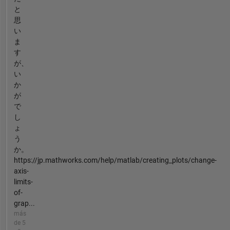
と
思
い
ま
す
が、
い
か
が
で
し
ょ
う
か。
https://jp.mathworks.com/help/matlab/creating_plots/change-
axis-
limits-
of-
grap...
más
de 5