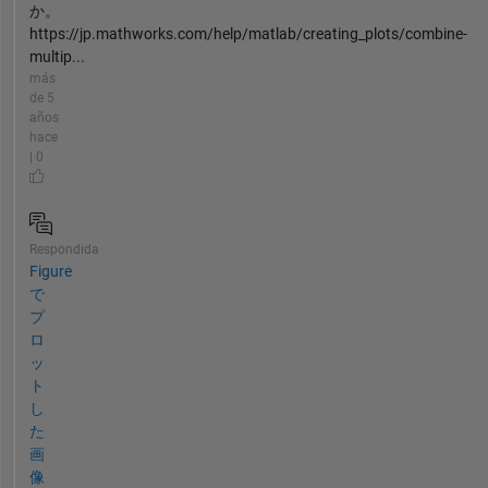
か。
https://jp.mathworks.com/help/matlab/creating_plots/combine-
multip...
más
de 5
años
hace
| 0
Respondida
Figure
で
プ
ロ
ッ
ト
し
た
画
像