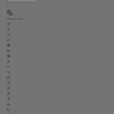
Respondida
グ
ラ
フ
の
重
ね
書
き
一
つ
の
プ
ロ
グ
ラ
ム
に