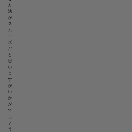
方
法
が
ス
ム
ー
ズ
だ
と
思
い
ま
す
が、
い
か
が
で
し
ょ
う