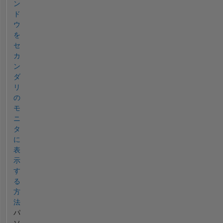
ン
ド
ウ
を
セ
カ
ン
ダ
リ
の
モ
ニ
タ
に
表
示
す
る
方
法
パ