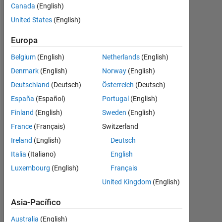
2019
Canada
(English)
United States
(English)
Followers:
0
Europa
Following:
Belgium
(English)
Netherlands
(English)
0
Denmark
(English)
Norway
(English)
Deutschland
(Deutsch)
Österreich
(Deutsch)
Follow
España
(Español)
Portugal
(English)
Finland
(English)
Sweden
(English)
France
(Français)
Switzerland
Panel de control
Ireland
(English)
Deutsch
Italia
(Italiano)
English
Estadística
Luxembourg
(English)
Français
MATLAB Answers
United Kingdom
(English)
Asia-Pacífico
11
16
-2
-1
-4
1
3
5
7
9
14
12
Australia
(English)