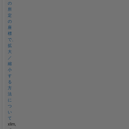
の
所
定
の
座
標
で、
拡
大
／
縮
小
す
る
方
法
に
つ
い
て
xlim,