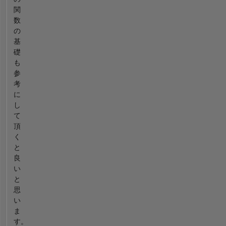
関
数
の
基
礎
も
参
考
に
し
て
頂
く
と
良
い
と
思
い
ま
す。