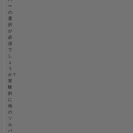
ー
の
選
択
が
必
須
で
し
ょ
う
か？
実
験
的
に
他
の
ソ
ル
バ