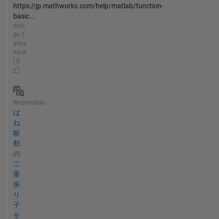
https://jp.mathworks.com/help/matlab/function-
basic...
más
de 5
años
hace
| 0
Respondida
ば
ね
駆
動
の
二
重
振
り
子
を