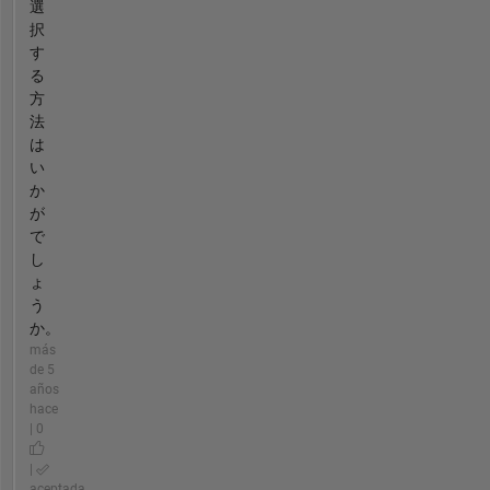
選
択
す
る
方
法
は
い
か
が
で
し
ょ
う
か。
más
de 5
años
hace
| 0
|
aceptada