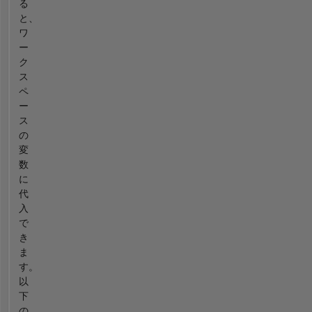
る
と、
ワ
ー
ク
ス
ペ
ー
ス
の
変
数
に
代
入
で
き
ま
す。
以
下
の