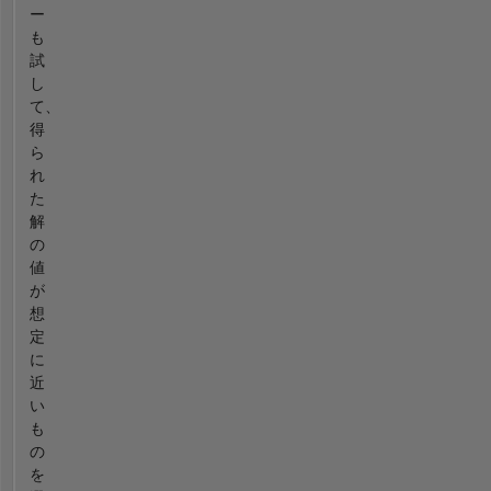
ー
も
試
し
て、
得
ら
れ
た
解
の
値
が
想
定
に
近
い
も
の
を