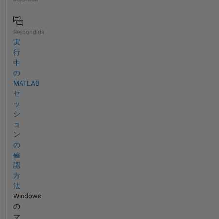
Respondida
実
行
中
の
MATLAB
セ
ッ
シ
ョ
ン
の
確
認
方
法
Windows
の
マ