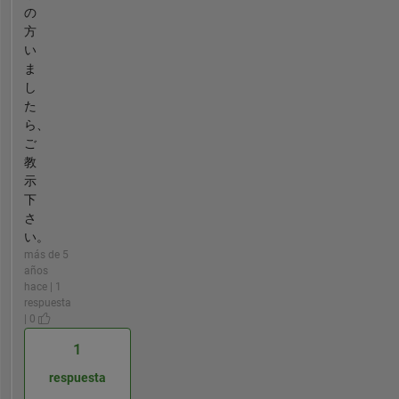
の
方
い
ま
し
た
ら、
ご
教
示
下
さ
い。
más de 5
años
hace | 1
respuesta
| 0
1
respuesta