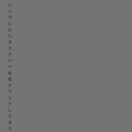
シ
ン
で
し
た
ら、
タ
ス
ク
バ
ー
を
右
ク
リ
ッ
ク
し
て、
タ
ス