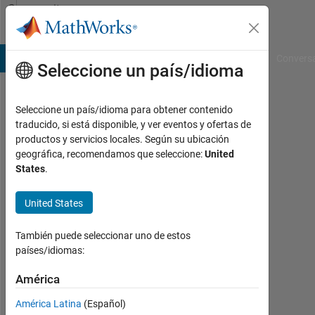
Saltar al contenido
Community
Profile
B Answers
File Exchange
Cody
AI Chat Playground
Convers
Seleccione un país/idioma
Seleccione un país/idioma para obtener contenido
Musashi
traducido, si está disponible, y ver eventos y ofertas de
productos y servicios locales. Según su ubicación
Ito
geográfica, recomendamos que seleccione:
United
States
.
Last
seen:
más
United States
de 3
años
También puede seleccionar uno de estos
hace
países/idiomas:
|
Con
América
actividad
América Latina
(Español)
desde