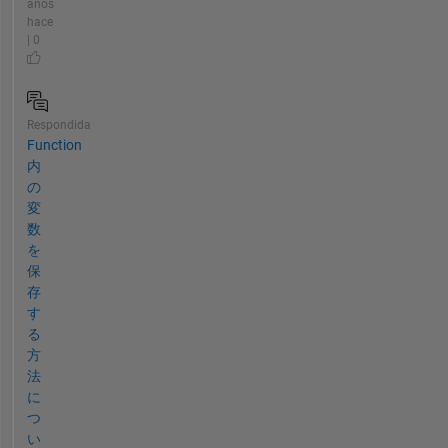
años
hace
| 0
Respondida
Function
内
の
変
数
を
保
存
す
る
方
法
に
つ
い