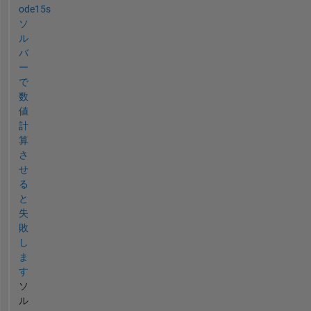
ode15s
ソ
ル
バ
ー
で
数
値
計
算
さ
せ
る
と
失
敗
し
ま
す
ソ
ル