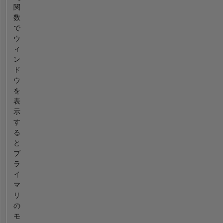
関
数
で
ウ
ィ
ン
ド
ウ
を
表
示
す
る
と
プ
ラ
イ
マ
リ
の
モ