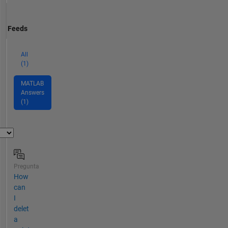
Feeds
All
(1)
MATLAB
Answers
(1)
Pregunta
How
can
I
delet
a