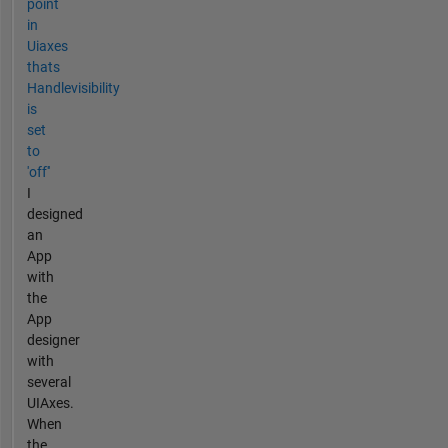
point
in
Uiaxes
thats
Handlevisibility
is
set
to
'off''
I
designed
an
App
with
the
App
designer
with
several
UIAxes.
When
the