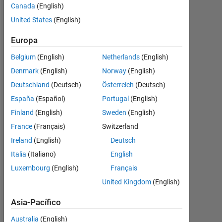
Canada
(English)
hace
|
United States
(English)
Con
actividad
Europa
desde
Belgium
(English)
Netherlands
(English)
2020
Denmark
(English)
Norway
(English)
Followers:
Deutschland
(Deutsch)
Österreich
(Deutsch)
0
España
(Español)
Portugal
(English)
Following:
Finland
(English)
Sweden
(English)
0
France
(Français)
Switzerland
Ireland
(English)
Deutsch
Follow
Italia
(Italiano)
English
Luxembourg
(English)
Français
United Kingdom
(English)
Panel de control
Asia-Pacífico
Estadística
Australia
(English)