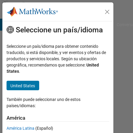
Saltar al contenido
Community
Profile
B Answers
File Exchange
Cody
AI Chat Playground
Convers
Seleccione un país/idioma
Seleccione un país/idioma para obtener contenido
Kristin
traducido, si está disponible, y ver eventos y ofertas de
productos y servicios locales. Según su ubicación
Schall
geográfica, recomendamos que seleccione:
United
States
.
-
van
United States
Bellen
También puede seleccionar uno de estos
países/idiomas:
Last
seen:
América
casi
6
América Latina
(Español)
años