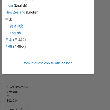
India
(English)
MATLAB Answers
New Zealand
(English)
-2
-1
3
2
中国
简体中文
CONTRIBUCIONES
English
L
1
日本
(日本語)
한국
(한국어)
0
Comuníquese con su oficina local
04/21
12/21
08/22
04/23
08/24
04/25
12/25
08/26
05/21
02/22
11/22
08/23
05/24
02/25
11/25
08/20
06/21
04/22
02/23
L
12/23
10/24
08/25
06/26
CRONOLOGÍA
CLASIFICACIÓN
279.956
of
302.034